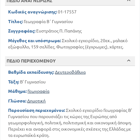
ΠΕΔΙΟ ΑΝΑΓΝΩΡΙΣΗΣ
Κωδικός αναγνώρισης:
01-17557
Τίτλος:
Γεωγραφία Β΄ Γυμνασίου
Συγγραφέας:
Ευστράτιος Π. Παπάνης
Μέγεθος και υπόστρωμα:
Σχολικό εγχειρίδιο, 20εκ., μαλακό
εξώφυλλο, 159 σελίδες. Φωτογραφίες (έγχρωμες), χάρτες.
ΠΕΔΙΟ ΠΕΡΙΕΧΟΜΕΝΟΥ
Βαθμίδα εκπαίδευσης:
Δευτεροβάθμια
Τάξη:
Β' Γυμνασίου
Μάθημα:
Γεωγραφία
Γλώσσα:
Δημοτική
Παρουσίαση περιεχομένου:
Σχολικό εγχειρίδιο Γεωγραφίας Β'
Γυμνασίου που παρουσιάζει τις χώρες της Ευρώπης από
γεωμορφολογική, πολιτική, πολιτισμική και οικονομική άποψη.
Περιέχει και αναφορά στις οικονομικές σχέσεις της Ελλάδας με
τα ευρωπαϊκά κράτη.