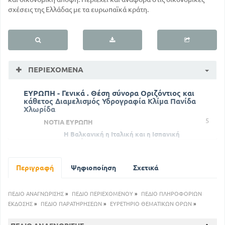
σχέσεις της Ελλάδας με τα ευρωπαϊκά κράτη.
ΠΕΡΙΕΧΌΜΕΝΑ
ΕΥΡΩΠΗ - Γενικά . Θέση σύνορα Οριζόντιος και
κάθετος Διαμελισμός Υδρογραφία Κλίμα Πανίδα
Χλωρίδα
5
ΝΟΤΙΑ ΕΥΡΩΠΗ
Η Βαλκανική η Ιταλική και η Ισπανική
Χερσόνησοι
22
60
ΚΕΝΤΡΙΚΗ ΕΥΡΩΠΗ
Περιγραφή
Ψηφιοποίηση
Σχετικά
88
ΔΥΤΙΚΗ ΕΥΡΩΠΗ
115
ΒΟΡΕΙΑ ΕΥΡΩΠΗ
ΠΕΔΙΟ ΑΝΑΓΝΩΡΙΣΗΣ
»
ΠΕΔΙΟ ΠΕΡΙΕΧΟΜΕΝΟΥ
»
ΠΕΔΙΟ ΠΛΗΡΟΦΟΡΙΩΝ
134
ΑΝΑΤΟΛΙΚΗ ΕΥΡΩΠΗ
ΕΚΔΟΣΗΣ
»
ΠΕΔΙΟ ΠΑΡΑΤΗΡΗΣΕΩΝ
»
ΕΥΡΕΤΗΡΙΟ ΘΕΜΑΤΙΚΩΝ ΟΡΩΝ
»
150
ΓΕΝΙΚΗ ΕΠΙΣΚΟΠΗΣΗ ΤΗΣ ΕΥΡΩΠΗΣ