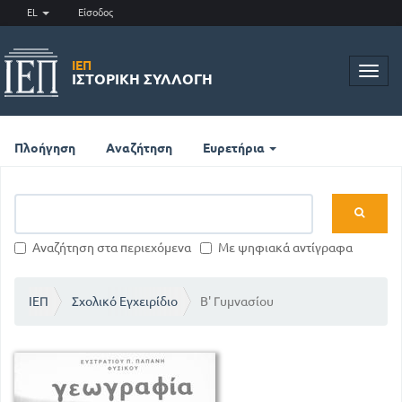
EL
Είσοδος
ΙΕΠ
Toggl
ΙΣΤΟΡΙΚΉ ΣΥΛΛΟΓΉ
navig
Πλοήγηση
Αναζήτηση
Ευρετήρια
Αναζήτηση στα περιεχόμενα
Με ψηφιακά αντίγραφα
ΙΕΠ
Σχολικό Εγχειρίδιο
Β' Γυμνασίου