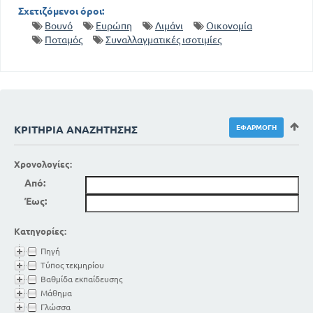
Σχετιζόμενοι όροι:
Βουνό
Ευρώπη
Λιμάνι
Οικονομία
Ποταμός
Συναλλαγματικές ισοτιμίες
ΚΡΙΤΉΡΙΑ ΑΝΑΖΉΤΗΣΗΣ
Χρονολογίες:
Από:
Έως:
Κατηγορίες:
Πηγή
Τύπος τεκμηρίου
Βαθμίδα εκπαίδευσης
Μάθημα
Γλώσσα