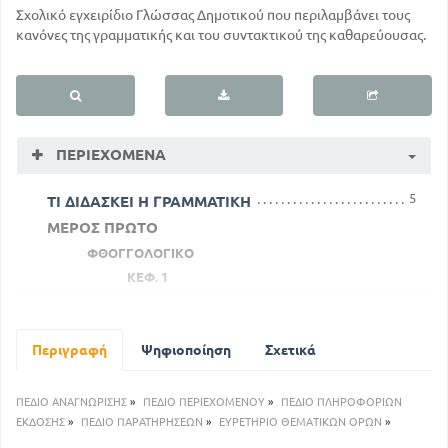
Σχολικό εγχειρίδιο Γλώσσας Δημοτικού που περιλαμβάνει τους
κανόνες της γραμματικής και του συντακτικού της καθαρεύουσας.
ΠΕΡΙΕΧΌΜΕΝΑ
5
ΤΙ ΔΙΔΑΣΚΕΙ Η ΓΡΑΜΜΑΤΙΚΗ
ΜΕΡΟΣ ΠΡΩΤΟ
ΦΘΟΓΓΟΛΟΓΙΚΟ
ΚΕΦ. 1
6
ΦΘΟΓΓΟΙ ΚΑΙ ΓΡΑΜΜΑΤΑ
ΚΕΦ. 2
11
Περιγραφή
Ψηφιοποίηση
ΣΥΛΛΑΓΕΣ. ΣΥΛΛΑΒΙΣΜΟΣ
Σχετικά
ΚΕΦ. 3
19
ΦΘΟΓΓΙΚΑ ΠΑΘΗ
ΠΕΔΙΟ ΑΝΑΓΝΩΡΙΣΗΣ
»
ΠΕΔΙΟ ΠΕΡΙΕΧΟΜΕΝΟΥ
»
ΠΕΔΙΟ ΠΛΗΡΟΦΟΡΙΩΝ
ΜΕΡΟΣ ΔΕΥΤΕΡΟ
ΕΚΔΟΣΗΣ
»
ΠΕΔΙΟ ΠΑΡΑΤΗΡΗΣΕΩΝ
»
ΕΥΡΕΤΗΡΙΟ ΘΕΜΑΤΙΚΩΝ ΟΡΩΝ
»
ΤΥΠΟΛΟΓΙΚΟ