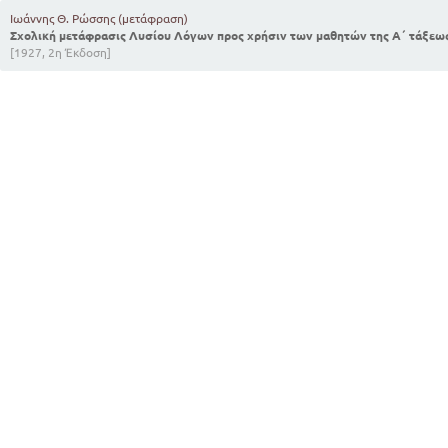
Ιωάννης Θ. Ρώσσης (μετάφραση)
Σχολική μετάφρασις Λυσίου Λόγων προς χρήσιν των μαθητών της Α΄ τάξεως
[1927, 2η Έκδοση]