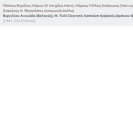
Πόπλιος Βιργίλιος Μάρων (P. Vergilius Maro), Μάρκος Τύλλιος Κικέρωνας (Marcus 
Ζαφείριος Ν. Φραγκίσκος (εισαγωγή/σχόλια)
Βιργιλίου Αινειάδα (Εκλογές), M. Tulli Ciceronis Somnium Scipionis,Οράτιου 
[1981, 25η Έκδοση]