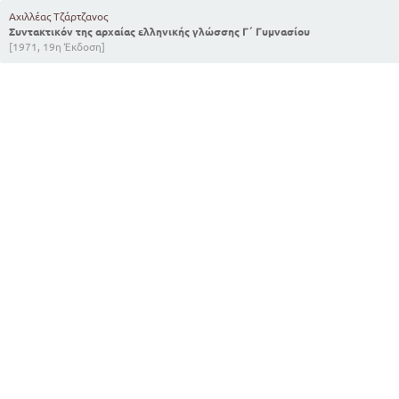
Αχιλλέας Τζάρτζανος
Συντακτικόν της αρχαίας ελληνικής γλώσσης Γ΄ Γυμνασίου
[1971, 19η Έκδοση]