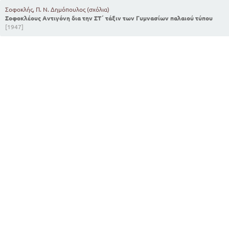
Σοφοκλής, Π. Ν. Δημόπουλος (σχόλια)
Σοφοκλέους Αντιγόνη δια την ΣΤ΄ τάξιν των Γυμνασίων παλαιού τύπου
[1947]