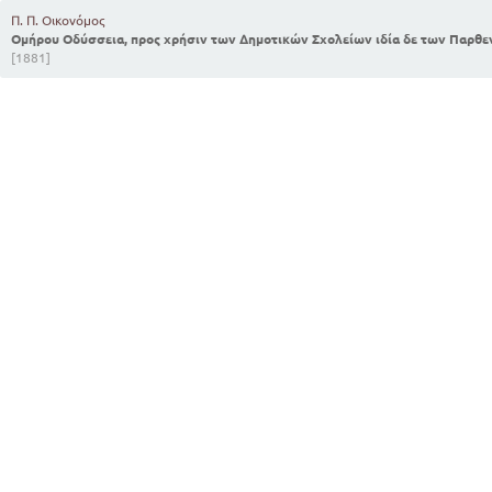
Π. Π. Οικονόμος
Ομήρου Οδύσσεια, προς χρήσιν των Δημοτικών Σχολείων ιδία δε των Παρθεν
[1881]