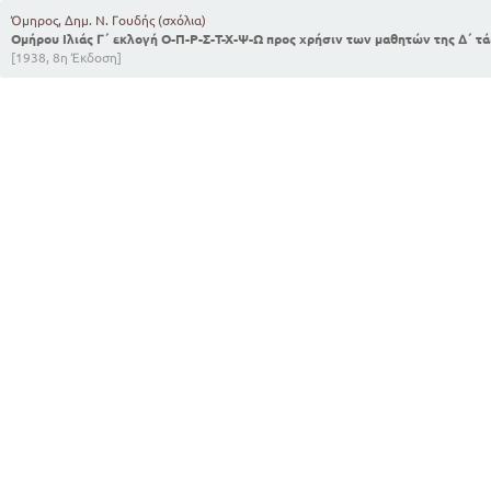
Όμηρος, Δημ. Ν. Γουδής (σχόλια)
Ομήρου Ιλιάς Γ΄ εκλογή Ο-Π-Ρ-Σ-Τ-Χ-Ψ-Ω προς χρήσιν των μαθητών της Δ΄ 
[1938, 8η Έκδοση]