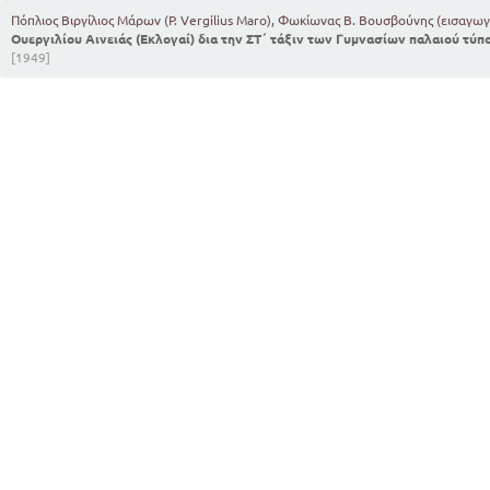
Πόπλιος Βιργίλιος Μάρων (P. Vergilius Maro), Φωκίωνας Β. Βουσβούνης (εισαγωγ
Ουεργιλίου Αινειάς (Εκλογαί) δια την ΣΤ΄ τάξιν των Γυμνασίων παλαιού τύπ
[1949]