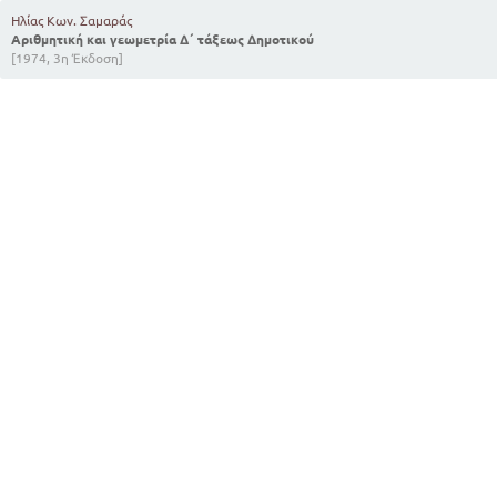
Ηλίας Κων. Σαμαράς
Αριθμητική και γεωμετρία Δ΄ τάξεως Δημοτικού
[1974, 3η Έκδοση]