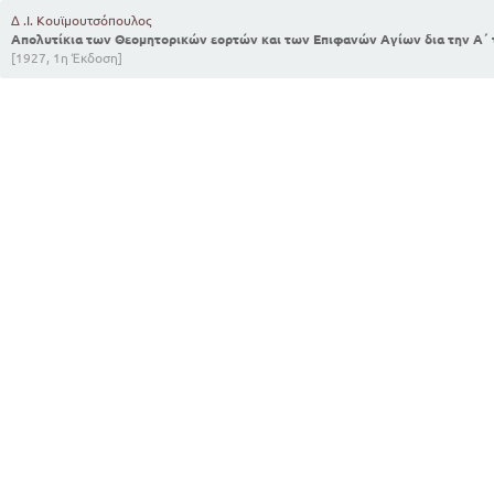
Δ .Ι. Κουϊμουτσόπουλος
Απολυτίκια των Θεομητορικών εορτών και των Επιφανών Αγίων δια την Α΄
[1927, 1η Έκδοση]