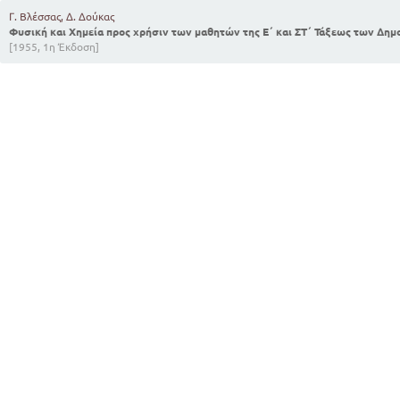
Γ. Βλέσσας, Δ. Δούκας
Φυσική και Χημεία προς χρήσιν των μαθητών της Ε΄ και ΣΤ΄ Τάξεως των Δη
[1955, 1η Έκδοση]