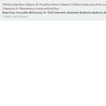
Πόπλιος Βιργίλιος Μάρων (P. Vergilius Maro), Μάρκος Τύλλιος Κικέρωνας (Marcus 
Ζαφείριος Ν. Φραγκίσκος (εισαγωγή/σχόλια)
Βιργιλίου Αινειάδα (Εκλογές), M. Tulli Ciceronis Somnium Scipionis,Οράτιου 
[1980, 24η Έκδοση]