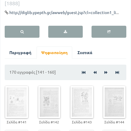
[1888]
http://diglib.ypepth.gr/awweb/guest.jsp?cl=collection1_lib&qt=32&lb_document_id=60822
Περιγραφή
Ψηφιοποίηση
Σχετικά
170 εγγραφές [141 - 160]
Σελίδα #141
Σελίδα #142
Σελίδα #143
Σελίδα #144