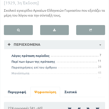
[1929, 3η Έκδοση]
Σχολικό εγχειρίδιο Αρχαίων Ελληνικών Γυμνασίου που εξετάζει τα
μέρη του λόγου και την σύνταξή τους.
ΠΕΡΙΕΧΌΜΕΝΑ
7
Λόγος πρόταση περίοδος
11
Περί των όρων της πρότασης
28
Παρατηρήσεις επί του άρθρου
48
Μονόπτωτα
66
Επιρρήματα
84
Χρόνοι του ρήματος
113
Σύνδεση των προτάσεων
Περιγραφή
Ψηφιοποίηση
Σχετικά
139
Περί της μετοχής
173
Ασκήσεις
189
274 εγγραφές [41 - 60]
Ενεργητικά ρήματα