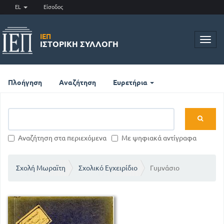
EL
Είσοδος
ΙΕΠ
Toggl
ΙΣΤΟΡΙΚΉ ΣΥΛΛΟΓΉ
navig
Πλοήγηση
Αναζήτηση
Ευρετήρια
Αναζήτηση στα περιεχόμενα
Με ψηφιακά αντίγραφα
Σχολή Μωραϊτη
Σχολικό Εγχειρίδιο
Γυμνάσιο