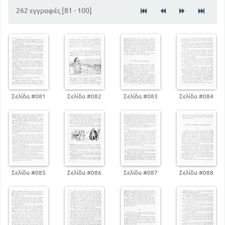
Ιδιωτικός βίος
262 εγγραφές [81 - 100]
192
Η νυφίτσα
213
Ο ίππος
236
Ο ελέφαντας
244
Πορεία δια της ερήμου
Σελίδα #081
Σελίδα #082
Σελίδα #083
Σελίδα #084
Σελίδα #085
Σελίδα #086
Σελίδα #087
Σελίδα #088