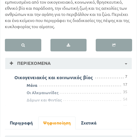
εμπνευσμένα από τον οικογενειακό, κοινωνικό, θρησκευτικό,
εθνικό βίο και παράδοση, την ιδιωτική ζωή και τις ασχολίες των
ανθρώπων και την αγάπη για το περιβάλλον και τα ζώα. Περιέχει
και ένα κείμενο που περιγράφει τις διαδικασίες της πέψης και της
κυκλοφορίας του αίματος.
ΠΕΡΙΕΧΌΜΕΝΑ
7
Οικογενειακός και κοινωνικός βίος
17
Μάνα
35
Οι Αλκμαιωνίδες
54
Δάμων και Φιντίας
83
Καλόν αντί κακού
112
Πολιορκία υπό των Αβάρων
141
Εκπολιτιστικός βίος
Περιγραφή
Ψηφιοποίηση
Σχετικά
161
Ο ισθμός της Κορίνθου
171