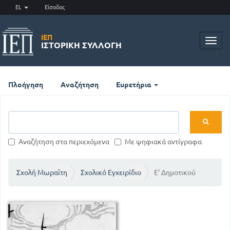
EL
Είσοδος
ΙΕΠ
Toggl
ΙΣΤΟΡΙΚΉ ΣΥΛΛΟΓΉ
navig
Πλοήγηση
Αναζήτηση
Ευρετήρια
Αναζήτηση στα περιεχόμενα
Με ψηφιακά αντίγραφα
Σχολή Μωραϊτη
Σχολικό Εγχειρίδιο
Ε' Δημοτικού