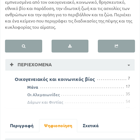
εμπνευσμένα από τον οικογενειακό, κοινωνικό, θρησκευτικό,
εθνικό βίο και παράδοση, την ιδιωτική ζωή και τις ασχολίες των
ανθρώπων και την αγάπη για το περιβάλλον και τα ζώα. Περιέχει
και ένα κείμενο που περιγράφει τις διαδικασίες της πέψης και της
κυκλοφορίας του αίματος.
ΠΕΡΙΕΧΌΜΕΝΑ
7
Οικογενειακός και κοινωνικός βίος
17
Μάνα
35
Οι Αλκμαιωνίδες
54
Δάμων και Φιντίας
83
Καλόν αντί κακού
112
Πολιορκία υπό των Αβάρων
141
Εκπολιτιστικός βίος
Περιγραφή
Ψηφιοποίηση
Σχετικά
161
Ο ισθμός της Κορίνθου
171