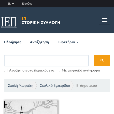
EL
Είσοδος
ΙΕΠ
Toggl
ΙΣΤΟΡΙΚΉ ΣΥΛΛΟΓΉ
navig
Πλοήγηση
Αναζήτηση
Ευρετήρια
Αναζήτηση στα περιεχόμενα
Με ψηφιακά αντίγραφα
Σχολή Μωραϊτη
Σχολικό Εγχειρίδιο
Ε' Δημοτικού