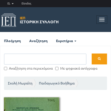
EL
Είσοδος
ΙΕΠ
Toggl
ΙΣΤΟΡΙΚΉ ΣΥΛΛΟΓΉ
navig
Πλοήγηση
Αναζήτηση
Ευρετήρια
Αναζήτηση στα περιεχόμενα
Με ψηφιακά αντίγραφα
Σχολή Μωραϊτη
Παιδαγωγικό Βοήθημα