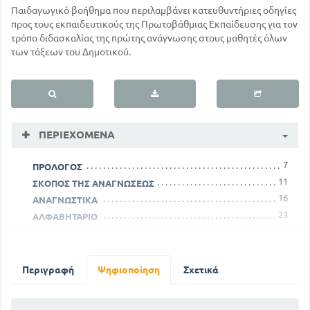
Παιδαγωγικό βοήθημα που περιλαμβάνει κατευθυντήριες οδηγίες
προς τους εκπαιδευτικούς της Πρωτοβάθμιας Εκπαίδευσης για τον
τρόπο διδασκαλίας της πρώτης ανάγνωσης στους μαθητές όλων
των τάξεων του Δημοτικού.
ΠΕΡΙΕΧΌΜΕΝΑ
7
ΠΡΟΛΟΓΟΣ
11
ΣΚΟΠΟΣ ΤΗΣ ΑΝΑΓΝΩΣΕΩΣ
16
ΑΝΑΓΝΩΣΤΙΚΑ
23
ΑΛΦΑΒΗΤΑΡΙΟ
ΤΡΟΠΟΣ ΚΑΙ ΔΡΟΜΟΣ ΤΗΣ ΔΙΔΑΣΚΑΛΙΑΣ ΤΗΣ ΠΡΩΤΗΣ
ΑΝΑΓΝΩΣΕΩΣ - ΓΕΝΙΚΕΣ ΑΡΧΕΣ
29
25
ΑΠΑΡΑΙΤΗΤΕΣ ΠΡΟΥΠΟΘΕΣΕΙΣ
Περιγραφή
Ψηφιοποίηση
Σχετικά
33
ΤΡΟΠΟΣ ΧΩΡΙΣΜΟΥ ΤΩΝ ΛΕΞΕΩΝ ΣΕ ΣΥΛΛΑΒΕΣ
35
ΤΡΟΠΟΣ ΧΩΡΙΣΜΟΥ ΤΩΝ ΣΥΛΛΑΒΩΝ ΣΕ ΦΩΝΕΣ
67
ΟΜΙΛΙΑ ΠΡΩΤΗ