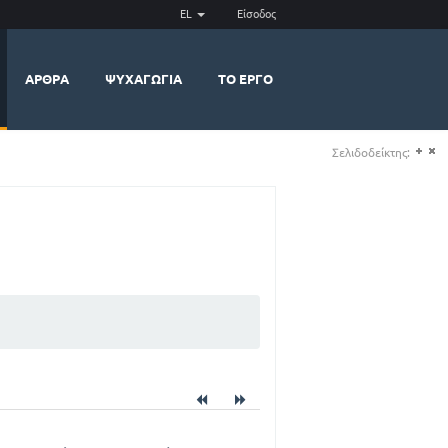
EL
Είσοδος
ΆΡΘΡΑ
ΨΥΧΑΓΩΓΊΑ
ΤΟ ΈΡΓΟ
Σελιδοδείκτης:
(+)
(-)