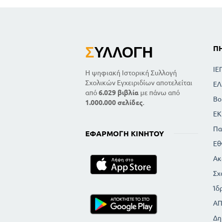
Σ
ΥΛΛΟΓΉ
Π
ΙΕ
Η ψηφιακή Ιστορική Συλλογή
Σχολικών Εγχειριδίων αποτελείται
ΕΛ
από
6.029 βιβλία
με πάνω από
Βο
1.000.000 σελίδες
.
ΕΚ
Πα
ΕΦΑΡΜΟΓΉ ΚΙΝΗΤΟΎ
Εθ
Ακ
Σχ
Ίδ
Α
Δη