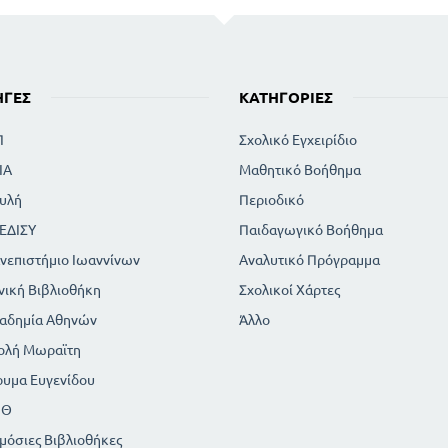
ΗΓΈΣ
ΚΑΤΗΓΟΡΊΕΣ
Π
Σχολικό Εγχειρίδιο
ΙΑ
Μαθητικό Βοήθημα
υλή
Περιοδικό
ΕΔΙΣΥ
Παιδαγωγικό Βοήθημα
νεπιστήμιο Ιωαννίνων
Αναλυτικό Πρόγραμμα
νική Βιβλιοθήκη
Σχολικοί Χάρτες
αδημία Αθηνών
Άλλο
ολή Μωραϊτη
ρυμα Ευγενίδου
ΠΘ
μόσιες Βιβλιοθήκες