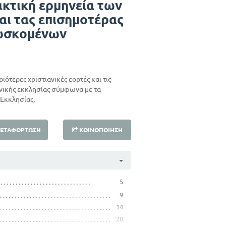
ακτική ερμηνεία των
αι τας επισημοτέρας
νωσκομένων
ιότερες χριστιανικές εορτές και τις
ανικής εκκλησίας σύμφωνα με τα
 Εκκλησίας.
ΕΤΑΦΌΡΤΩΣΗ
ΚΟΙΝΟΠΟΊΗΣΗ
5
9
14
20