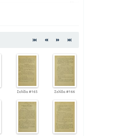
32
39
43
79
83
95
4
Σελίδα #165
Σελίδα #166