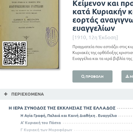
Κείμενον και πρ
κατά Κυριακήν κ
εορτάς αναγιγ
ευαγγελίων
[1910, 12η Έκδοση]
Πραγματεία που εστιάζει στις κυρ
Κυριακές της ορθόδοξης χριστι
Ευαγγέλια και τα ιερά βιβλία της
ΠΡΟΒΟΛΉ
Μ
ΠΕΡΙΕΧΌΜΕΝΑ
Η ΙΕΡΑ ΣΥΝΟΔΟΣ ΤΗΣ ΕΚΚΛΗΣΙΑΣ ΤΗΣ ΕΛΛΑΔΟΣ
Η Αγία Γραφή, Παλαιά και Καινή Διαθήκη . Ευαγγέλιο
Α' Κυριακή του Πάσχα
Γ Κυριακή των Μυροφόρων