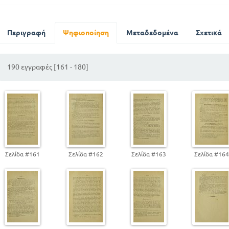
Κυριακή του τυφλού
Η Κυριακή της Αγίας Πεντηκοστής
Κυριακή των Αγίων Πάντων
Περιγραφή
Ψηφιοποίηση
Μεταδεδομένα
Σχετικά
Παρατηρήσεις και συμπεράσματα
Εκ του κατά Ματθαίον κεφ. Κβ
190 εγγραφές [161 - 180]
Εκ του κατά Λουκα
Σελίδα #161
Σελίδα #162
Σελίδα #163
Σελίδα #16