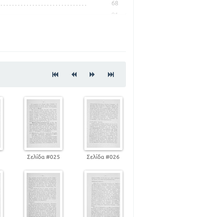
68
91
122
4
Σελίδα #025
Σελίδα #026