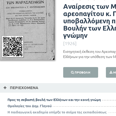
Αναίρεσις των 
αρεοπαγίτου κ. 
υποβαλλόμενη π
Βουλήν των Ελλή
γνώμην
[1926]
Εισηγητική έκθεση του Αρεοπαγ
Ελλήνων για την υπόθεση των 
ΠΡΟΒΟΛΉ
Μ
ΠΕΡΙΕΧΌΜΕΝΑ
Προς τη σεβαστή βουλή των Ελλήνων και την κοινή γνώμη
Ομολογίες του Δημ. Γληνού
Η παιδαγωγική ακαδημία υπήρξε το σχήμα της εκπαιδεύσεως