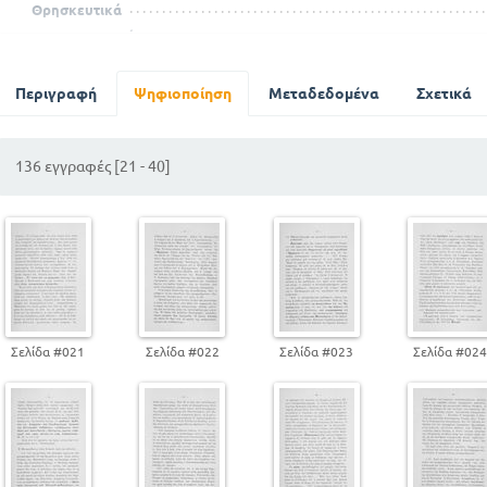
Θρησκευτικά
Τα μη ανακοινώσιμα
Μαρξισμός = Κουμουνισμός
Περιγραφή
Ψηφιοποίηση
Μεταδεδομένα
Σχετικά
136 εγγραφές [21 - 40]
Σελίδα #021
Σελίδα #022
Σελίδα #023
Σελίδα #02