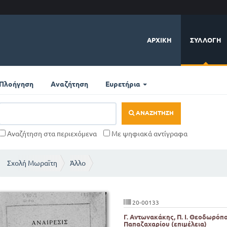
ΑΡΧΙΚΉ
ΣΥΛΛΟΓΉ
Πλοήγηση
Αναζήτηση
Ευρετήρια
ΑΝΑΖΉΤΗΣΗ
Αναζήτηση στα περιεχόμενα
Με ψηφιακά αντίγραφα
Σχολή Μωραϊτη
Άλλο
20-00133
Γ. Αντωνακάκης, Π. Ι. Θεοδωρόπο
Παπαζαχαρίου (επιμέλεια)