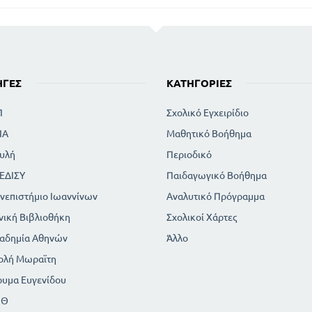
ΗΓΈΣ
ΚΑΤΗΓΟΡΊΕΣ
Π
Σχολικό Εγχειρίδιο
ΙΑ
Μαθητικό Βοήθημα
υλή
Περιοδικό
ΕΔΙΣΥ
Παιδαγωγικό Βοήθημα
νεπιστήμιο Ιωαννίνων
Αναλυτικό Πρόγραμμα
νική Βιβλιοθήκη
Σχολικοί Χάρτες
αδημία Αθηνών
Άλλο
ολή Μωραϊτη
ρυμα Ευγενίδου
ΠΘ