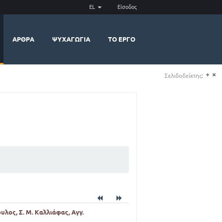
EL
Είσοδος
ΆΡΘΡΑ
ΨΥΧΑΓΩΓΊΑ
ΤΟ ΈΡΓΟ
Σελιδοδείκτης:
(+)
(-)
υλος, Σ. Μ. Καλλιάφας, Αγγ.