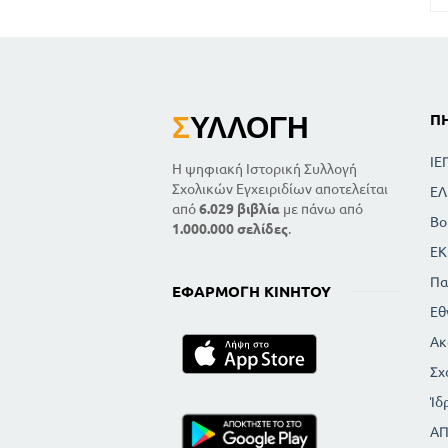
Σ
ΥΛΛΟΓΉ
Π
ΙΕ
Η ψηφιακή Ιστορική Συλλογή
Σχολικών Εγχειριδίων αποτελείται
ΕΛ
από
6.029 βιβλία
με πάνω από
Βο
1.000.000 σελίδες
.
ΕΚ
Πα
ΕΦΑΡΜΟΓΉ ΚΙΝΗΤΟΎ
Εθ
Ακ
Σχ
Ίδ
Α