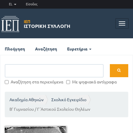
EL
Είσοδος
ΙΕΠ
Toggl
ΙΣΤΟΡΙΚΉ ΣΥΛΛΟΓΉ
navig
Πλοήγηση
Αναζήτηση
Ευρετήρια
Αναζήτηση στα περιεχόμενα
Με ψηφιακά αντίγραφα
Ακαδημία Αθηνών
Σχολικό Εγχειρίδιο
Β' Γυμνασίου / Γ΄Αστικού Σχολείου Θηλέων