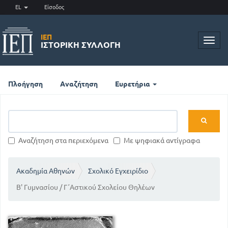
EL
Είσοδος
ΙΕΠ
Toggl
ΙΣΤΟΡΙΚΉ ΣΥΛΛΟΓΉ
navig
Πλοήγηση
Αναζήτηση
Ευρετήρια
Αναζήτηση στα περιεχόμενα
Με ψηφιακά αντίγραφα
Ακαδημία Αθηνών
Σχολικό Εγχειρίδιο
Β' Γυμνασίου / Γ΄Αστικού Σχολείου Θηλέων