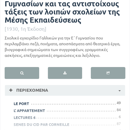
Γυμνασίων και τας αντιστοίχους
τάξεις των λοιπών σχολείων της
Μέσης Εκπαιδεύσεως
[1930, 1η Έκδοση]
Σχολικό εγχειρίδιο Γαλλικών για την Ε΄ Γυμνασίου που
περιλαμβάνει πεζά, ποιήματα, αποσπάσματα από θεατρικά έργα,
βιογραφικά σημειώματα των συyγραφέων, γραμματικές
ασκήσεις, επεξηγηματικές σημειώσεις και λεξιλόγιο.
ΠΕΡΙΕΧΌΜΕΝΑ
49
LE PORT
84
L' APPARTEMENT
6
LECTURES 6
87
SENES DU CID PAR CORNEILLE