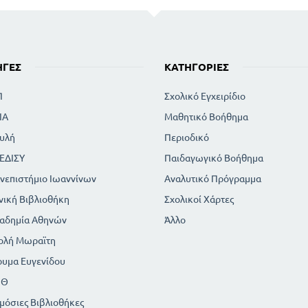
ΗΓΈΣ
ΚΑΤΗΓΟΡΊΕΣ
Π
Σχολικό Εγχειρίδιο
ΙΑ
Μαθητικό Βοήθημα
υλή
Περιοδικό
ΕΔΙΣΥ
Παιδαγωγικό Βοήθημα
νεπιστήμιο Ιωαννίνων
Αναλυτικό Πρόγραμμα
νική Βιβλιοθήκη
Σχολικοί Χάρτες
αδημία Αθηνών
Άλλο
ολή Μωραϊτη
ρυμα Ευγενίδου
ΠΘ
μόσιες Βιβλιοθήκες