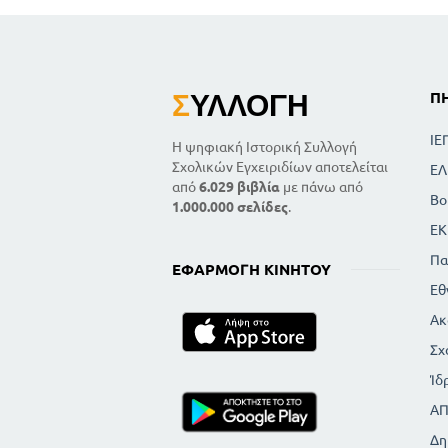
Σ
ΥΛΛΟΓΉ
Π
ΙΕ
Η ψηφιακή Ιστορική Συλλογή
Σχολικών Εγχειριδίων αποτελείται
ΕΛ
από
6.029 βιβλία
με πάνω από
Βο
1.000.000 σελίδες
.
ΕΚ
Πα
ΕΦΑΡΜΟΓΉ ΚΙΝΗΤΟΎ
Εθ
Ακ
Σχ
Ίδ
Α
Δη