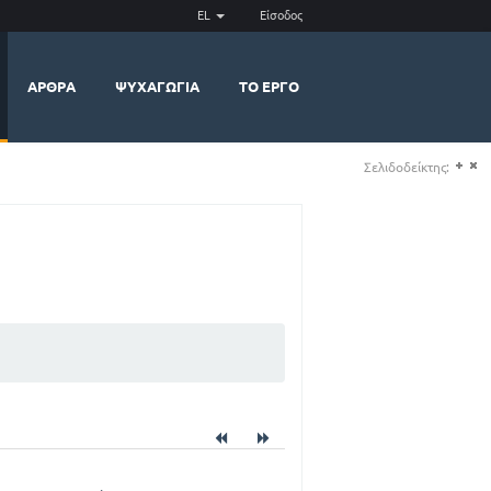
EL
Είσοδος
ΆΡΘΡΑ
ΨΥΧΑΓΩΓΊΑ
ΤΟ ΈΡΓΟ
Σελιδοδείκτης:
(+)
(-)