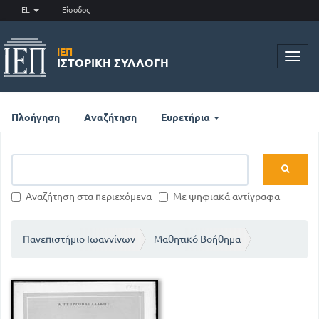
EL
Είσοδος
ΙΕΠ
Toggl
ΙΣΤΟΡΙΚΉ ΣΥΛΛΟΓΉ
navig
Πλοήγηση
Αναζήτηση
Ευρετήρια
Αναζήτηση στα περιεχόμενα
Με ψηφιακά αντίγραφα
Πανεπιστήμιο Ιωαννίνων
Μαθητικό Βοήθημα