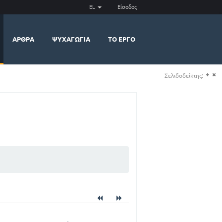
EL
Είσοδος
ΆΡΘΡΑ
ΨΥΧΑΓΩΓΊΑ
ΤΟ ΈΡΓΟ
Σελιδοδείκτης:
(+)
(-)