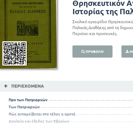
Θρησκευτικόν Α
Ιστορίας της Πα
Σχολικό εγχειρίδιο Θρησκευτικώ
Παλαιάς Διαθήκης από τη δημιο
Περιέχει και προσευχές.
ΠΡΟΒΟΛΉ
Μ
ΠΕΡΙΕΧΌΜΕΝΑ
Προ των Πατριαρχών
Των Πατριαρχών
Πώς ανταμείβεται στο τέλος η αρετή
Δουλεία και έξοδος των Εβραίων
Κριτές και ήρωες