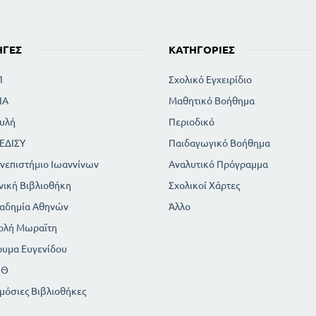
ΗΓΈΣ
ΚΑΤΗΓΟΡΊΕΣ
Π
Σχολικό Εγχειρίδιο
ΙΑ
Μαθητικό Βοήθημα
υλή
Περιοδικό
ΕΔΙΣΥ
Παιδαγωγικό Βοήθημα
νεπιστήμιο Ιωαννίνων
Αναλυτικό Πρόγραμμα
νική Βιβλιοθήκη
Σχολικοί Χάρτες
αδημία Αθηνών
Άλλο
ολή Μωραϊτη
ρυμα Ευγενίδου
ΠΘ
μόσιες Βιβλιοθήκες