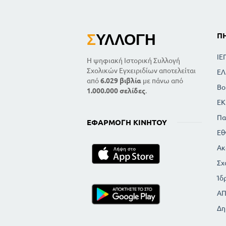
Σ
ΥΛΛΟΓΉ
Π
ΙΕ
Η ψηφιακή Ιστορική Συλλογή
Σχολικών Εγχειριδίων αποτελείται
ΕΛ
από
6.029 βιβλία
με πάνω από
Βο
1.000.000 σελίδες
.
ΕΚ
Πα
ΕΦΑΡΜΟΓΉ ΚΙΝΗΤΟΎ
Εθ
Ακ
Σχ
Ίδ
Α
Δη