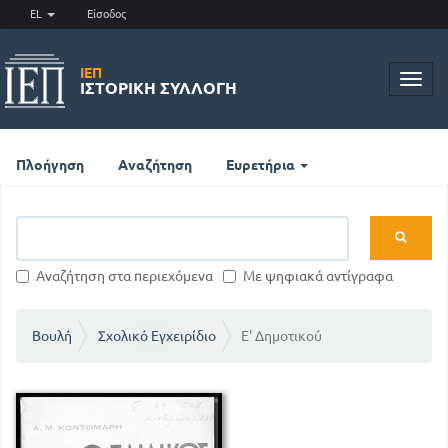
EL
Είσοδος
ΙΕΠ
Toggl
ΙΣΤΟΡΙΚΉ ΣΥΛΛΟΓΉ
navig
Πλοήγηση
Αναζήτηση
Ευρετήρια
Αναζήτηση στα περιεχόμενα
Με ψηφιακά αντίγραφα
Βουλή
Σχολικό Εγχειρίδιο
Ε' Δημοτικού