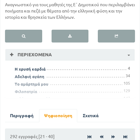
Αναγνωστικό για τους μαθητές της Ε΄ Δημοτικού που περιλαμβάνει
ποιήματα και πεζά με θέματα από την ελληνική φύση και την
ιστορία και θρησκεία των Ελλήνων.
ΠΕΡΙΕΧΌΜΕΝΑ
4
Η χρυσή καρδιά
34
Αδελφιή αγάπη
105
Το αμάρτημά μου
129
Φιλοπατρία
147
Η δύναμη της φιλίας
175
Η Άνοιξη στα Θεσσαλικά όρη
214
Αυτοθυσία
Περιγραφή
Ψηφιοποίηση
Σχετικά
281
Τα αλώνια
249
Ο Εθνικός ύμνος
292 εγγραφές [21 - 40]