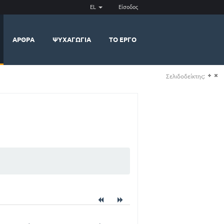
EL
Είσοδος
ΆΡΘΡΑ
ΨΥΧΑΓΩΓΊΑ
ΤΟ ΈΡΓΟ
Σελιδοδείκτης:
(+)
(-)