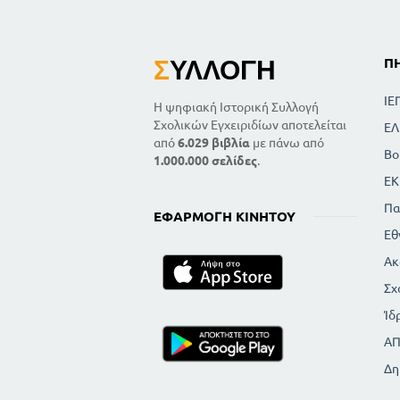
Σ
ΥΛΛΟΓΉ
Π
ΙΕ
Η ψηφιακή Ιστορική Συλλογή
Σχολικών Εγχειριδίων αποτελείται
ΕΛ
από
6.029 βιβλία
με πάνω από
Βο
1.000.000 σελίδες
.
ΕΚ
Πα
ΕΦΑΡΜΟΓΉ ΚΙΝΗΤΟΎ
Εθ
Ακ
Σχ
Ίδ
Α
Δη