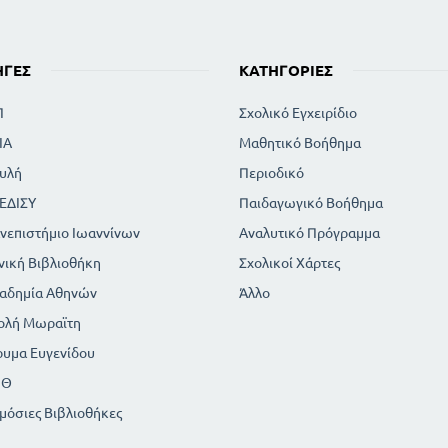
ΗΓΈΣ
ΚΑΤΗΓΟΡΊΕΣ
Π
Σχολικό Εγχειρίδιο
ΙΑ
Μαθητικό Βοήθημα
υλή
Περιοδικό
ΕΔΙΣΥ
Παιδαγωγικό Βοήθημα
νεπιστήμιο Ιωαννίνων
Αναλυτικό Πρόγραμμα
νική Βιβλιοθήκη
Σχολικοί Χάρτες
αδημία Αθηνών
Άλλο
ολή Μωραϊτη
ρυμα Ευγενίδου
ΠΘ
μόσιες Βιβλιοθήκες