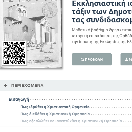
Εκκλησιαστική ι
τάξιν των Δημοτ
τας συνδιδασκομ
Μαθητικό βοήθημα Θρησκευτικώ
ιστορική επισκόπηση της Ορθόδο
την ίδρυση της Εκκλησίας της Ελ
ΠΡΟΒΟΛΉ
Μ
ΠΕΡΙΕΧΌΜΕΝΑ
Εισαγωγή
Πως ιδρύθει η Χριστιαντική Θρησκεία
Πως διεδόθει η Χριστιανική Θρησκεία
Πως εξαπλώθει και ανεπτύχθει η Χριστιανική Θρησκεία
Πως έζησε γενικώς η Χριστιανική Εκκλησία