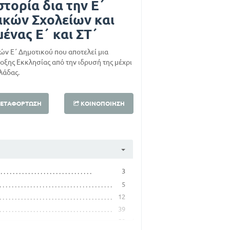
στορία δια την Ε΄
ικών Σχολείων και
ένας Ε΄ και ΣΤ΄
ν Ε΄ Δημοτικού που αποτελεί μια
ξης Εκκλησίας από την ιδρυσή της μέχρι
λάδας.
ΕΤΑΦΌΡΤΩΣΗ
ΚΟΙΝΟΠΟΊΗΣΗ
3
5
12
39
58