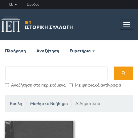
EL
Είσοδος
ΙΕΠ
Toggl
ΙΣΤΟΡΙΚΉ ΣΥΛΛΟΓΉ
navig
Πλοήγηση
Αναζήτηση
Ευρετήρια
Αναζήτηση στα περιεχόμενα
Με ψηφιακά αντίγραφα
Βουλή
Μαθητικό Βοήθημα
Δ' Δημοτικού