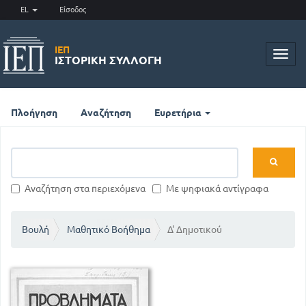
EL
Είσοδος
ΙΕΠ
Toggl
ΙΣΤΟΡΙΚΉ ΣΥΛΛΟΓΉ
navig
Πλοήγηση
Αναζήτηση
Ευρετήρια
Αναζήτηση στα περιεχόμενα
Με ψηφιακά αντίγραφα
Βουλή
Μαθητικό Βοήθημα
Δ' Δημοτικού