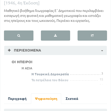
[1946, 4η Έκδοση]
Μαθητικό βοήθημα Γεωγραφίας Ε΄ Δημοτικού που περιλαμβάνει
εισαγωγή στη φυσική και μαθηματική γεωγραφία και εστιάζει
στις ηπείρους και τους ωκεανούς. Περιέχει κα εργασίες.
ΠΕΡΙΕΧΌΜΕΝΑ
ΟΙ ΗΠΕΙΡΟΙ
Η ΑΣΙΑ
3
Η Τουρκική Δημοκρατία
15
Τα πετρέλαια του Βάκου
24
Η Ινδοκίνα
34
Η Σιβηρία
36
Η ΩΚΕΑΝΙΑ
Περιγραφή
Ψηφιοποίηση
Σχετικά
40
Η ΑΦΡΙΚΗ
51
Η ΑΜΕΡΙΚΗ