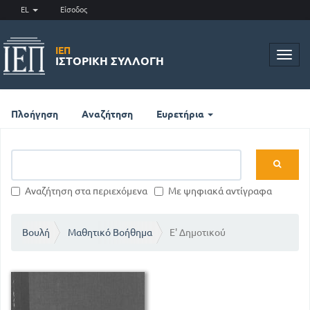
EL
Είσοδος
ΙΕΠ
Toggl
ΙΣΤΟΡΙΚΉ ΣΥΛΛΟΓΉ
navig
Πλοήγηση
Αναζήτηση
Ευρετήρια
Αναζήτηση στα περιεχόμενα
Με ψηφιακά αντίγραφα
Βουλή
Μαθητικό Βοήθημα
Ε' Δημοτικού