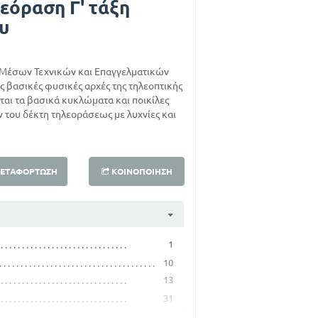
εόραση Γ' τάξη
υ
ς Μέσων Τεχνικών και Επαγγελματικών
ς βασικές φυσικές αρχές της τηλεοπτικής
νται τα βασικά κυκλώματα και ποικίλες
 του δέκτη τηλεοράσεως με λυχνίες και
ΕΤΑΦΌΡΤΩΣΗ
ΚΟΙΝΟΠΟΊΗΣΗ
1
10
13
31
50