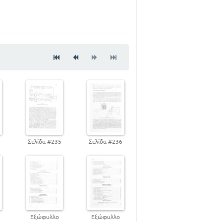
νισχυτής ενδιάμεσης συχνότητας
108
85
128
143
164
177
188
200
νομής
216
4
Σελίδα #235
Σελίδα #236
0
Εξώφυλλο
Εξώφυλλο