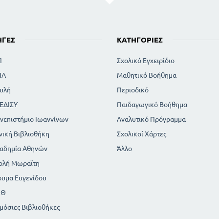
ΗΓΈΣ
ΚΑΤΗΓΟΡΊΕΣ
Π
Σχολικό Εγχειρίδιο
ΙΑ
Μαθητικό Βοήθημα
υλή
Περιοδικό
ΕΔΙΣΥ
Παιδαγωγικό Βοήθημα
νεπιστήμιο Ιωαννίνων
Αναλυτικό Πρόγραμμα
νική Βιβλιοθήκη
Σχολικοί Χάρτες
αδημία Αθηνών
Άλλο
ολή Μωραϊτη
ρυμα Ευγενίδου
ΠΘ
μόσιες Βιβλιοθήκες