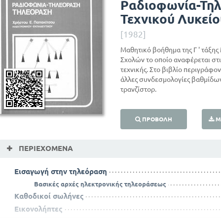
Ραδιοφωνία-Τηλ
Τεχνικού Λυκείο
[1982]
Μαθητικό βοήθημα της Γ ' τάξη
Σχολών το οποίο αναφέρεται στι
τεχνικής. Στο βιβλίο περιγράφο
άλλες συνδεσμολογίες βαθμίδων
τρανζίστορ.
ΠΡΟΒΟΛΉ
Μ
ΠΕΡΙΕΧΌΜΕΝΑ
Εισαγωγή στην τηλεόραση
Βασικές αρχές ηλεκτρονικής τηλεοράσεως
Καθοδικοί σωλήνες
Εικονολήπτες