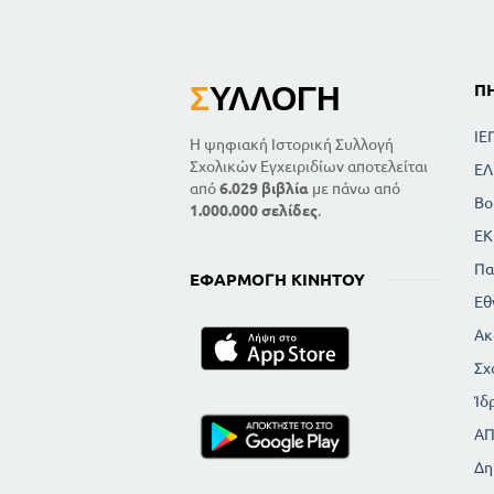
Σ
ΥΛΛΟΓΉ
Π
ΙΕ
Η ψηφιακή Ιστορική Συλλογή
Σχολικών Εγχειριδίων αποτελείται
ΕΛ
από
6.029 βιβλία
με πάνω από
Βο
1.000.000 σελίδες
.
ΕΚ
Πα
ΕΦΑΡΜΟΓΉ ΚΙΝΗΤΟΎ
Εθ
Ακ
Σχ
Ίδ
Α
Δη