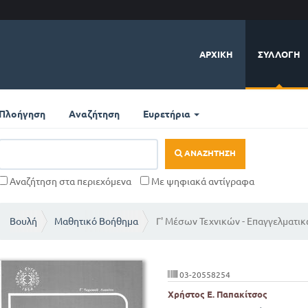
ΑΡΧΙΚΉ
ΣΥΛΛΟΓΉ
Πλοήγηση
Αναζήτηση
Ευρετήρια
ΑΝΑΖΉΤΗΣΗ
Αναζήτηση στα περιεχόμενα
Με ψηφιακά αντίγραφα
Βουλή
Μαθητικό Βοήθημα
Γ' Μέσων Τεχνικών - Επαγγελματι
03-20558254
Χρήστος Ε. Παπακίτσος