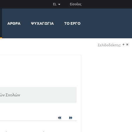
EL
Είσοδος
ΆΡΘΡΑ
ΨΥΧΑΓΩΓΊΑ
ΤΟ ΈΡΓΟ
Σελιδοδείκτης:
(+)
(-)
κών Σχολών