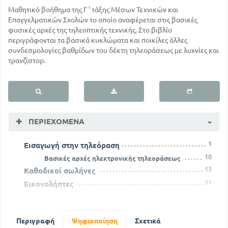
Μαθητικό βοήθημα της Γ ' τάξης Μέσων Τεχνικών και
Επαγγελματικών Σχολών το οποίο αναφέρεται στις βασικές
φυσικές αρχές της τηλεοπτικής τεχνικής. Στο βιβλίο
περιγράφονται τα βασικά κυκλώματα και ποικίλες άλλες
συνδεσμολογίες βαθμίδων του δέκτη τηλεοράσεως με λυχνίες και
τρανζίστορ.
ΠΕΡΙΕΧΌΜΕΝΑ
1
Εισαγωγή στην τηλεόραση
10
Βασικές αρχές ηλεκτρονικής τηλεοράσεως
13
Καθοδικοί σωλήνες
31
Εικονολήπτες
50
Εκπομπή τηλεοπτικού σήματος
Η λήψη του τηλεοπτικού σήματος - Ο συντονιστής
και ο ενισχυτής ενδιάμεσης συχνότητας
Περιγραφή
Ψηφιοποίηση
Σχετικά