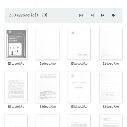
85
Η φώραση και η ενίσχυση του σήματος εικόνας
128
108
Το τμήμα συγχρονισμού του δέκτη
260 εγγραφές [1 - 20]
143
Τα τμήματα σαρώσεων του δέκτη
164
Τα ρυθμιστικά κυκλώματα του δέκτη
177
Το τμήμα του ήχου του δέκτη
188
Υπηρέτηση δεκτών τηλεοράσεως
Εγκατάσταση κεραιών τηλεοράσεως και
δικτυώματα κατανομής
216
200
Εισαγωγή στην έγχρωμη τηλεόραση
Εξώφυλλο
Εξώφυλλο
Εξώφυλλο
Εξώφυλλο
Εξώφυλλο
Εξώφυλλο
Εξώφυλλο
Εξώφυλλο