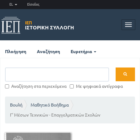
EL
Είσοδος
ΙΕΠ
Toggl
ΙΣΤΟΡΙΚΉ ΣΥΛΛΟΓΉ
navig
Πλοήγηση
Αναζήτηση
Ευρετήρια
Αναζήτηση στα περιεχόμενα
Με ψηφιακά αντίγραφα
Βουλή
Μαθητικό Βοήθημα
Γ' Μέσων Τεχνικών - Επαγγελματικών Σχολών