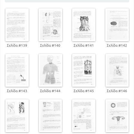
139
Ουροποιητικό σύστημα
143
Ενδοκρινείς αδένες
148
Γεννητικό σύστημα
152
Νευρικό σύστημα
170
Αισθητήρια όργανα
171
Όραση
180
Ακοή
Σελίδα #139
Σελίδα #140
Σελίδα #141
Σελίδα #142
186
Όσφρηση
188
Γεύση
190
Καλυπτήριο σύστημα
198
Ενότης του ανθρώπινου οργανισμού
200
Ανθρωπομετρία
206
Οπρώτος άνθρωπος
Σελίδα #143
Σελίδα #144
Σελίδα #145
Σελίδα #146
208
Ανθρώπινες φυλές
209
Η εξέλιξη του ανθρώπου
215
Αλφαβητικό ευρετήριο