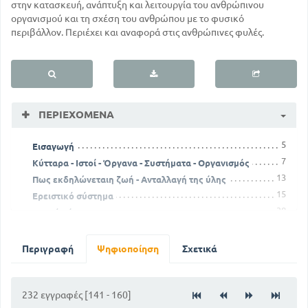
στην κατασκευή, ανάπτυξη και λειτουργία του ανθρώπινου
οργανισμού και τη σχέση του ανθρώπου με το φυσικό
περιβάλλον. Περιέχει και αναφορά στις ανθρώπινες φυλές.
ΠΕΡΙΕΧΌΜΕΝΑ
5
Εισαγωγή
7
Κύτταρα - Ιστοί - Όργανα - Συστήματα - Οργανισμός
13
Πως εκδηλώνεταιη ζωή - Ανταλλαγή της ύλης
15
Ερειστικό σύστημα
38
Μυικό σύστημα
50
Πεπτικό σύστημα
83
Απομύζηση
Περιγραφή
Ψηφιοποίηση
Σχετικά
88
Αναπνευστικό σύστημα
106
Παραγωγή της φωνής
109
232 εγγραφές [141 - 160]
Κυκλοφορικό σύστημα