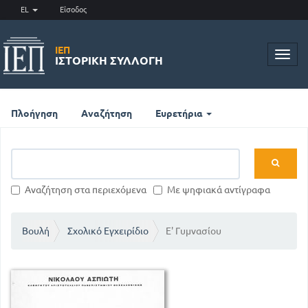
EL
Είσοδος
ΙΕΠ
Toggl
ΙΣΤΟΡΙΚΉ ΣΥΛΛΟΓΉ
navig
Πλοήγηση
Αναζήτηση
Ευρετήρια
Αναζήτηση στα περιεχόμενα
Με ψηφιακά αντίγραφα
Βουλή
Σχολικό Εγχειρίδιο
Ε' Γυμνασίου