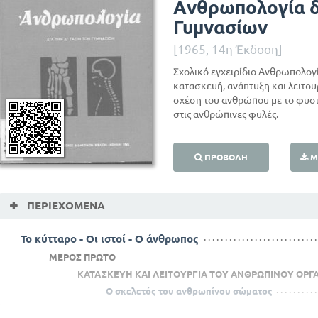
Ανθρωπολογία δι
Γυμνασίων
[1965, 14η Έκδοση]
Σχολικό εγχειρίδιο Ανθρωπολογί
κατασκευή, ανάπτυξη και λειτου
σχέση του ανθρώπου με το φυσι
στις ανθρώπινες φυλές.
ΠΡΟΒΟΛΉ
Μ
ΠΕΡΙΕΧΌΜΕΝΑ
To κύτταρο - Οι ιστοί - Ο άνθρωπος
ΜΕΡΟΣ ΠΡΩΤΟ
ΚΑΤΑΣΚΕΥΗ ΚΑΙ ΛΕΙΤΟΥΡΓΙΑ ΤΟΥ ΑΝΘΡΩΠΙΝΟΥ ΟΡΓ
Ο σκελετός του ανθρωπίνου σώματος
Οι μύες του ανθρώπινου σώματος