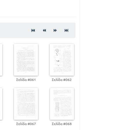
. Οι καύσεις. Ανταλλαγή της ύλης και
28
ων της πέψεως
42
46
64
90
94
 ΠΕΡΙΒΑΛΛΟΝ
0
Σελίδα #061
Σελίδα #062
98
6
Σελίδα #067
Σελίδα #068