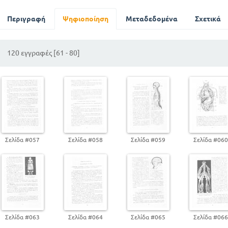
Οι προσλαμβανόμενες υπο του οργανισμού ουσίες
ενέργειας
Περιγραφή
Ψηφιοποίηση
Μεταδεδομένα
Σχετικά
Πέψη. Απομύζηση και αφομοίωση των προιόντ
Η αναπνολή
120 εγγραφές [61 - 80]
Ο λάρυγγας και η παραγωγή της φωνής
Το νευρικό σύστημα
ΜΕΡΟΣ ΔΕΥΤΕΡΟ
ΓΕΝΕΣΗ ΚΑΙ ΑΝΑΠΤΥΞΗ ΤΟΥ ΑΝΘΡΩΠΙΝΟΥ ΟΡΓΑΝΙΣΜΟΥ
ΜΕΡΟΣ ΤΡΙΤΟ
ΣΧΕΣΕΙΣ ΤΟΥ ΑΝΘΡΩΠΙΝΟΥ ΟΡΓΑΝΙΣΜΟΥ ΠΡΟΣ ΤΟ ΦΥΣΙΚΟ
ΜΕΡΟΣ ΤΕΤΑΡΤΟ
Σελίδα #057
Σελίδα #058
Σελίδα #059
Σελίδα #06
ΟΙ ΑΝΘΡΩΠΙΝΕΣ ΦΥΛΕΣ
Σελίδα #063
Σελίδα #064
Σελίδα #065
Σελίδα #06