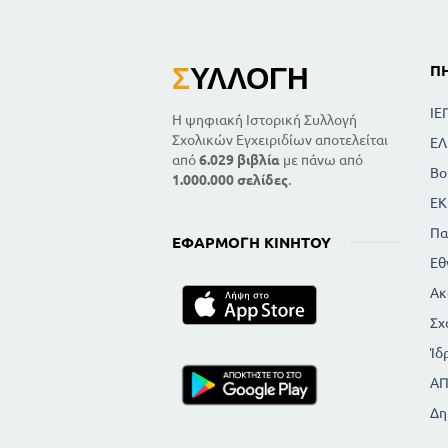
Σ
ΥΛΛΟΓΉ
Π
ΙΕ
Η ψηφιακή Ιστορική Συλλογή
Σχολικών Εγχειριδίων αποτελείται
ΕΛ
από
6.029 βιβλία
με πάνω από
Βο
1.000.000 σελίδες
.
ΕΚ
Πα
ΕΦΑΡΜΟΓΉ ΚΙΝΗΤΟΎ
Εθ
Ακ
Σχ
Ίδ
Α
Δη