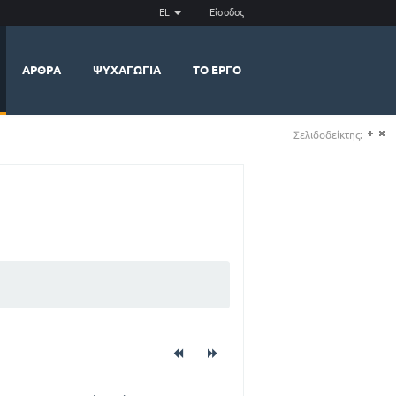
EL
Είσοδος
ΆΡΘΡΑ
ΨΥΧΑΓΩΓΊΑ
ΤΟ ΈΡΓΟ
Σελιδοδείκτης:
(+)
(-)