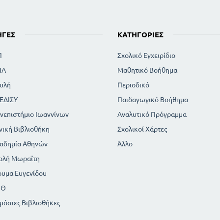
ΗΓΈΣ
ΚΑΤΗΓΟΡΊΕΣ
Π
Σχολικό Εγχειρίδιο
ΙΑ
Μαθητικό Βοήθημα
υλή
Περιοδικό
ΕΔΙΣΥ
Παιδαγωγικό Βοήθημα
νεπιστήμιο Ιωαννίνων
Αναλυτικό Πρόγραμμα
νική Βιβλιοθήκη
Σχολικοί Χάρτες
αδημία Αθηνών
Άλλο
ολή Μωραϊτη
ρυμα Ευγενίδου
ΠΘ
μόσιες Βιβλιοθήκες