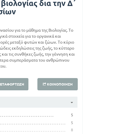
 βιολογίας δια την Δ΄
σίων
μνασίου για το μάθημα της Βιολογίας. Το
ικά στοιχεία για το οργανικά και
φορές μεταξύ φυτών και ζώων. Το κύριο
ιώδεις εκδηλώσεις της ζωής, το κύτταρο
ς και τις συνθήκες ζωής, την γέννηση και
κότερα συμπεράσματα του ανθρώπινου
του.
ΕΤΑΦΌΡΤΩΣΗ
ΚΟΙΝΟΠΟΊΗΣΗ
5
5
8