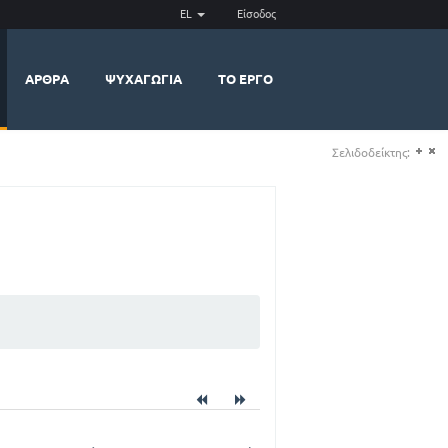
EL
Είσοδος
ΆΡΘΡΑ
ΨΥΧΑΓΩΓΊΑ
ΤΟ ΈΡΓΟ
Σελιδοδείκτης:
(+)
(-)