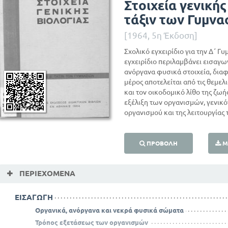
Στοιχεία γενικής
τάξιν των Γυμνα
[1964, 5η Έκδοση]
Σχολικό εγχειρίδιο για την Δ΄ Γυ
εγχειρίδιο περιλαμβάνει εισαγωγ
ανόργανα φυσικά στοιχεία, δια
μέρος αποτελείται από τις θεμελ
και τον οικοδομικό λίθο της ζωή
εξέλιξη των οργανισμών, γενι
οργανισμού και της λειτουργίας 
ΠΡΟΒΟΛΉ
Μ
ΠΕΡΙΕΧΌΜΕΝΑ
ΕΙΣΑΓΩΓΗ
Οργανικά, ανόργανα και νεκρά φυσικά σώματα
Τρόπος εξετάσεως των οργανισμών