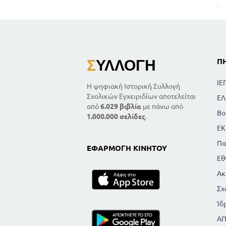
Σ
ΥΛΛΟΓΉ
Π
ΙΕ
Η ψηφιακή Ιστορική Συλλογή
Σχολικών Εγχειριδίων αποτελείται
ΕΛ
από
6.029 βιβλία
με πάνω από
Βο
1.000.000 σελίδες
.
ΕΚ
Πα
ΕΦΑΡΜΟΓΉ ΚΙΝΗΤΟΎ
Εθ
Ακ
Σχ
Ίδ
Α