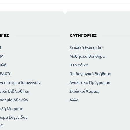
ΗΓΈΣ
ΚΑΤΗΓΟΡΊΕΣ
Π
Σχολικό Εγχειρίδιο
ΙΑ
Μαθητικό Βοήθημα
υλή
Περιοδικό
ΕΔΙΣΥ
Παιδαγωγικό Βοήθημα
νεπιστήμιο Ιωαννίνων
Αναλυτικό Πρόγραμμα
νική Βιβλιοθήκη
Σχολικοί Χάρτες
αδημία Αθηνών
Άλλο
ολή Μωραϊτη
ρυμα Ευγενίδου
ΠΘ