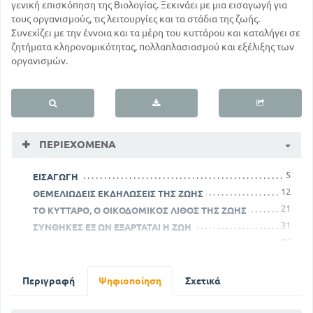
γενική επισκόπηση της Βιολογίας. Ξεκινάει με μια εισαγωγή για
τους οργανισμούς, τις λειτουργίες και τα στάδια της ζωής.
Συνεχίζει με την έννοια και τα μέρη του κυττάρου και καταλήγει σε
ζητήματα κληρονομικότητας, πολλαπλασιασμού και εξέλιξης των
οργανισμών.
ΠΕΡΙΕΧΌΜΕΝΑ
5
ΕΙΣΑΓΩΓΗ
12
ΘΕΜΕΛΙΩΔΕΙΣ ΕΚΔΗΛΩΣΕΙΣ ΤΗΣ ΖΩΗΣ
21
ΤΟ ΚΥΤΤΑΡΟ, Ο ΟΙΚΟΔΟΜΙΚΟΣ ΛΙΘΟΣ ΤΗΣ ΖΩΗΣ
31
ΣΥΝΘΗΚΕΣ ΕΞ ΩΝ ΕΞΑΡΤΑΤΑΙ Η ΖΩΗ
56
ΓΕΝΕΣΗ ΤΩΝ ΟΡΓΑΝΙΣΜΩΝ ΚΑΙ ΚΛΗΡΟΝΟΜΙΚΟΤΗΤΑΣ
74
Η ΕΞΕΛΙΞΗ ΤΟΥ ΟΡΓΑΝΙΚΟΥ ΚΟΣΜΟΥ
91
ΕΠΙΛΟΓΟΣ
Περιγραφή
Ψηφιοποίηση
Σχετικά