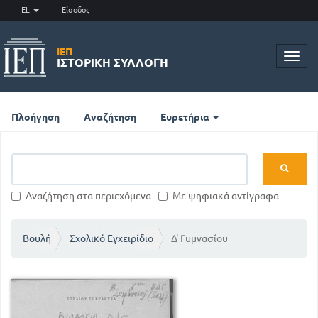
EL
Είσοδος
ΙΕΠ
Toggl
ΙΣΤΟΡΙΚΉ ΣΥΛΛΟΓΉ
navig
Πλοήγηση
Αναζήτηση
Ευρετήρια
Αναζήτηση στα περιεχόμενα
Με ψηφιακά αντίγραφα
Βουλή
Σχολικό Εγχειρίδιο
Δ' Γυμνασίου