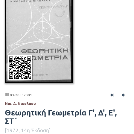
03-20557301
Νικ. Δ. Νικολάου
Θεωρητική Γεωμετρία Γ', Δ', Ε',
ΣΤ΄
[1972, 14η Έκδοση]