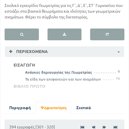
Σχολικό εγχειρίδιο Γεωμετρίας για τις Γ΄, Δ΄, Ε΄, ΣΤ΄ Γυμνασίου που
εστιάζει στα βασικά θεωρήματα και ιδιότητες των γεωμετρικών
σχημάτων. Φέρει το σύμβολο της δικτατορίας.
ΠΕΡΙΕΧΌΜΕΝΑ
ΕΙΣΑΓΩΓΗ
9
Ανάγκες δημιουργίας της Γεωμετρίας
16
Τα είδη των επιφανειών και των σχημάτων
ΒΙΒΛΙΟ ΠΡΩΤΟ
23
ΚΕΦΑΛΑΙΟ Α'. Γωνίες, ευθ, σχήματα, κύκλος
ΚΕΦΑΛΑΙΟ Β'. Επίκεντρες γωνίες και οι ιδιότητές
τους
Περιγραφή
Ψηφιοποίηση
Σχετικά
33
Κάθετες και πλάγιες ευθείες και γωνίες
αυτών
38
394 εγγραφές [301 - 320]
ΚΕΦΑΛΑΙΟ Γ'. Κάθετοι και πλάγιοι προς την ευθεία