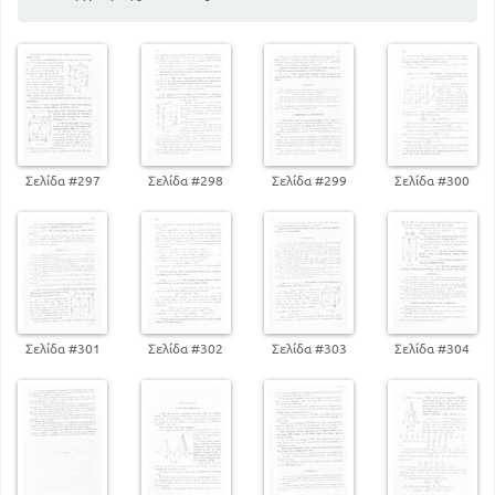
σε σημείο εκτός αυτής
50
ΚΕΦΑΛΑΙΟ Δ'. Τρίγωνα, στοιχεία και τα είδη τους
77
59
ΚΕΦΑΛΑΙΟ Ε'. Παράλληλες ευθείες
ΚΕΦΑΛΑΙΟ ΣΤ'. Παραλληλόγραμμα, είδη και οι
ιδιότητές τους
94
ΚΕΦΑΛΑΙΟ Ζ'. Συμμετρικά ως προς το κέντρο και
προς τον άξονα επίπεδα σχήματα
Σελίδα #297
Σελίδα #298
Σελίδα #299
Σελίδα #300
106
ΚΕΦΑΛΑΙΟ Η'. Θέσεις ευθείας προς τον κύκλο και
δύο μη ομόκεντρων περιφερειών
122
111
ΚΕΦΑΛΑΙΟ Θ'. Εγγεγραμμένες γωνίες
ΒΙΒΛΙΟ ΔΕΥΤΕΡΟ
ΚΕΦΑΛΑΙΟ Α'. Η αναλυτική και η συνθετική
μέθοδος
Σελίδα #301
Σελίδα #302
Σελίδα #303
Σελίδα #304
132
ΚΕΦΑΛΑΙΟ Β'. Οι γεωμ. τόποι και η χρήση τους στη
λύση γεωμετρικών προβλημάτων
145
ΒΙΒΛΙΟ ΤΡΙΤΟ
158
ΚΕΦΑΛΑΙΟ Α'. Μέτρηση και μέτρο ποσού
ΚΕΦΑΛΑΙΟ Β'. Μετρικές σχέσεις μεταξύ των