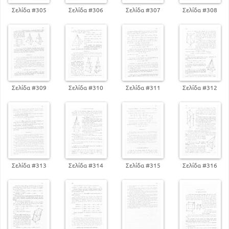
πλευρών τριγώνων
Σελίδα #305
Σελίδα #306
Σελίδα #307
Σελίδα #308
188
175
ΚΕΦΑΛΑΙΟ Γ'. Ανάλογα ποσά
206
ΚΕΦΑΛΑΙΟ Δ'. Όμοια ευθ. Σχήματα
ΒΙΒΛΙΟ ΤΕΤΑΡΤΟ
ΚΕΦΑΛΑΙΟ Α'. Κανονικά ευθ. Σχήματα και οι
ιδιότητές τους
229
ΚΕΦΑΛΑΙΟ Β'. Μέτρηση περιφέρειας και ο αριθμός
Σελίδα #309
Σελίδα #310
Σελίδα #311
Σελίδα #312
π
238
ΒΙΒΛΙΟ ΠΕΜΠΤΟ
249
ΚΕΦΑΛΑΙΟ Α'. Ορισμός της θέσης επιπέδου
ΚΕΦΑΛΑΙΟ Β'. Δίεδρες γωνίες και οι ιδιότητές τους
277
ΚΕΦΑΛΑΙΟ Γ'. Αμοιβαίες θέσεις τριών επιπέδων
285
Σελίδα #313
Σελίδα #314
Σελίδα #315
Σελίδα #316
ΒΙΒΛΙΟ ΕΚΤΟ
ΚΕΦΑΛΑΙΟ Α'. Πολύεδρα, στοιχεία και τα είδη τους
301
ΚΕΦΑΛΑΙΟ Β'. Πυραμίδες και οι ιδιότητές τους
333
319
ΚΕΦΑΛΑΙΟ Γ'. Όμοια πολύεδρα
ΚΕΦΑΛΑΙΟ Δ'. Συμμετρικά σημεία και σχήματα προς
το επίπεδο