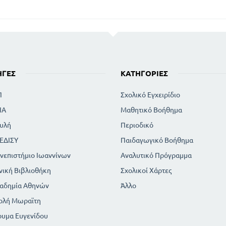
ΗΓΈΣ
ΚΑΤΗΓΟΡΊΕΣ
Π
Σχολικό Εγχειρίδιο
ΙΑ
Μαθητικό Βοήθημα
υλή
Περιοδικό
ΕΔΙΣΥ
Παιδαγωγικό Βοήθημα
νεπιστήμιο Ιωαννίνων
Αναλυτικό Πρόγραμμα
νική Βιβλιοθήκη
Σχολικοί Χάρτες
αδημία Αθηνών
Άλλο
ολή Μωραϊτη
ρυμα Ευγενίδου