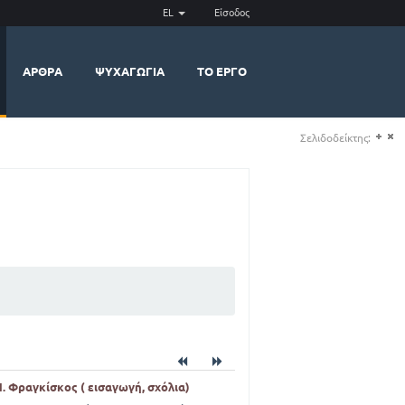
EL
Είσοδος
ΆΡΘΡΑ
ΨΥΧΑΓΩΓΊΑ
ΤΟ ΈΡΓΟ
Σελιδοδείκτης:
(+)
(-)
Ν. Φραγκίσκος ( εισαγωγή, σχόλια)