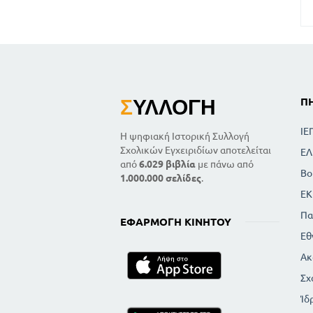
Σ
ΥΛΛΟΓΉ
Π
ΙΕ
Η ψηφιακή Ιστορική Συλλογή
Σχολικών Εγχειριδίων αποτελείται
ΕΛ
από
6.029 βιβλία
με πάνω από
Βο
1.000.000 σελίδες
.
ΕΚ
Πα
ΕΦΑΡΜΟΓΉ ΚΙΝΗΤΟΎ
Εθ
Ακ
Σχ
Ίδ