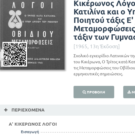
Κικέρωνος Λόγοι
Κατιλίνα και ο 
Ποιητού τάξις Ε'
Μεταμορφώσεις (
τάξιν των Γυμνα
[1965, 13η Έκδοση]
Σχολικό εγχειρίδιο Λατινικών τη
του Κικέρωνα, Ο Τρίτος κατά Κατ
τις Μεταμορφώσεις του Οβίδιου,
ερμηνευτικές σημειώσεις.
ΠΡΟΒΟΛΉ
Μ
ΠΕΡΙΕΧΌΜΕΝΑ
Α' ΚΙΚΕΡΩΝΟΣ ΛΟΓΟΙ
Εισαγωγή