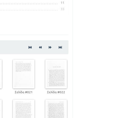
11
33
73
77
93
0
Σελίδα #021
Σελίδα #022