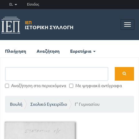
EL
Είσοδος
ΙΕΠ
Toggl
ΙΣΤΟΡΙΚΉ ΣΥΛΛΟΓΉ
navig
Πλοήγηση
Αναζήτηση
Ευρετήρια
Αναζήτηση στα περιεχόμενα
Με ψηφιακά αντίγραφα
Βουλή
Σχολικό Εγχειρίδιο
Γ' Γυμνασίου