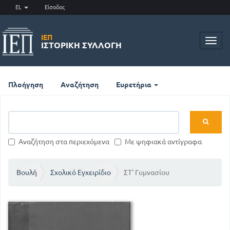
EL
Είσοδος
ΙΕΠ
Toggl
ΙΣΤΟΡΙΚΉ ΣΥΛΛΟΓΉ
navig
Πλοήγηση
Αναζήτηση
Ευρετήρια
Αναζήτηση στα περιεχόμενα
Με ψηφιακά αντίγραφα
Βουλή
Σχολικό Εγχειρίδιο
ΣΤ' Γυμνασίου