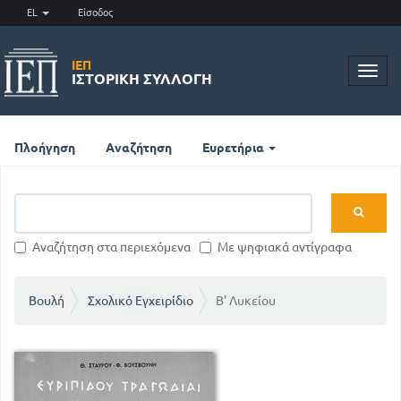
EL
Είσοδος
ΙΕΠ
Toggl
ΙΣΤΟΡΙΚΉ ΣΥΛΛΟΓΉ
navig
Πλοήγηση
Αναζήτηση
Ευρετήρια
Αναζήτηση στα περιεχόμενα
Με ψηφιακά αντίγραφα
Βουλή
Σχολικό Εγχειρίδιο
Β' Λυκείου