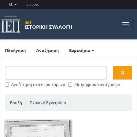
EL
Είσοδος
ΙΕΠ
Toggl
ΙΣΤΟΡΙΚΉ ΣΥΛΛΟΓΉ
navig
Πλοήγηση
Αναζήτηση
Ευρετήρια
Αναζήτηση στα περιεχόμενα
Με ψηφιακά αντίγραφα
Βουλή
Σχολικό Εγχειρίδιο