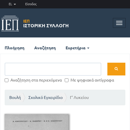
EL
Είσοδος
ΙΕΠ
Toggl
ΙΣΤΟΡΙΚΉ ΣΥΛΛΟΓΉ
navig
Πλοήγηση
Αναζήτηση
Ευρετήρια
Αναζήτηση στα περιεχόμενα
Με ψηφιακά αντίγραφα
Βουλή
Σχολικό Εγχειρίδιο
Γ' Λυκείου