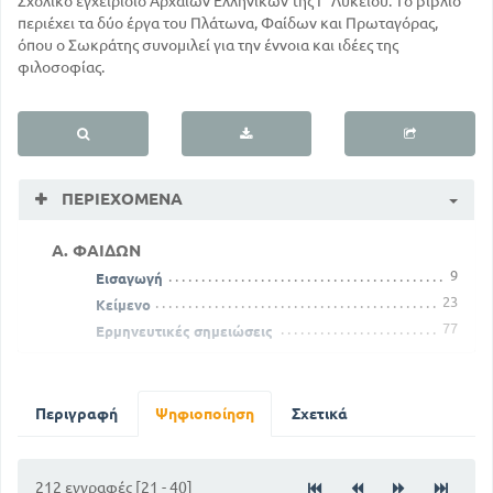
Σχολικό εγχειρίδιο Αρχαίων Ελληνικών της Γ' Λυκείου. Το βιβλίο
περιέχει τα δύο έργα του Πλάτωνα, Φαίδων και Πρωταγόρας,
όπου ο Σωκράτης συνομιλεί για την έννοια και ιδέες της
φιλοσοφίας.
ΠΕΡΙΕΧΌΜΕΝΑ
Α. ΦΑΙΔΩΝ
9
Εισαγωγή
23
Κείμενο
77
Ερμηνευτικές σημειώσεις
Β. ΠΡΩΤΑΓΟΡΑΣ
111
Εισαγωγή
123
Περιγραφή
Κείμενο
Ψηφιοποίηση
Σχετικά
175
Ερμηνευτικές σημειώσεις
212 εγγραφές [21 - 40]