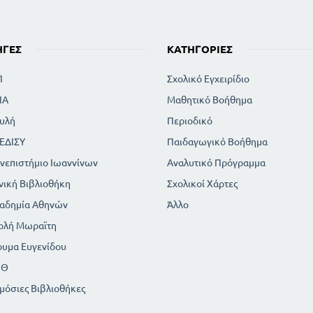
Το επάγγελμα και η εκλογή αυτού
Δικαιοσύνη και αγάπη
Η έννοια της ποινής και τα είδη αυτής
ΗΓΈΣ
ΚΑΤΗΓΟΡΊΕΣ
Π
Σχολικό Εγχειρίδιο
ΙΑ
Μαθητικό Βοήθημα
υλή
Περιοδικό
ΕΔΙΣΥ
Παιδαγωγικό Βοήθημα
νεπιστήμιο Ιωαννίνων
Αναλυτικό Πρόγραμμα
νική Βιβλιοθήκη
Σχολικοί Χάρτες
αδημία Αθηνών
Άλλο
ολή Μωραϊτη
ρυμα Ευγενίδου
ΠΘ
μόσιες Βιβλιοθήκες