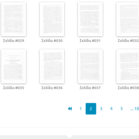
Η ΠΙΣΤΗ ΘΕΜΕΛΙΟ ΤΗΣ ΗΘΙΚΟΤΗΤΑΣ
ΜΕΡΟΣ ΠΡΩΤΟ ΓΕΝΙΚΟ
ΑΡΧΟΛΟΓΙΑ
ΚΕΦ Α
ΑΡΧΕΣ ΚΑΙ ΠΡΟΥΠΟΘΕΣΕΙΣ ΤΗΣ ΗΘΙΚΟΤΗΤΟΣ,
ΚΕΦ Β
Σελίδα #029
Σελίδα #030
Σελίδα #031
Σελίδα #03
Η ΣΥΝΕΙΔΗΣΗ ΚΑΙ ΤΟ ΗΘΙΚΟ ΧΡΕΟΣ
ΚΕΦ Γ
Ο ΚΑΤΑΛΟΓΙΣΜΟΣ ΤΩΝ ΠΡΑΞΕΩΝ
ΚΕΦ Δ
ΑΜΑΡΤΙΑ ΚΑΙ ΛΥΤΡΩΣΗ
ΜΕΡΟΣ ΔΕΥΤ3ΕΡΟ - ΠΡΑΚΤΙΚΟ
Σελίδα #035
Σελίδα #036
Σελίδα #037
Σελίδα #03
ΚΑΘΗΚΟΝΤΟΛΟΓΙΑ
ΚΕΦ Α
ΠΕΡΙ ΚΑΘΗΚΟΝΤΩΝ ΓΕΝΙΚΩΣ
1
2
3
4
5
... 1
ΚΕΦ Β
ΤΑ ΠΡΟΣ ΤΟ ΘΕΟ ΚΑΘΗΚΟΝΤΑ
Η προσευχή και η κοινή λατρεία
Το νόημα της αυτοθυσίας