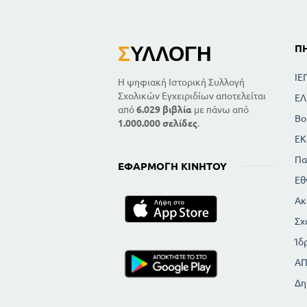
Σ
ΥΛΛΟΓΉ
Π
ΙΕ
Η ψηφιακή Ιστορική Συλλογή
Σχολικών Εγχειριδίων αποτελείται
ΕΛ
από
6.029 βιβλία
με πάνω από
Βο
1.000.000 σελίδες
.
ΕΚ
Πα
ΕΦΑΡΜΟΓΉ ΚΙΝΗΤΟΎ
Εθ
Ακ
Σχ
Ίδ
Α
Δη