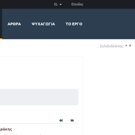
EL
Είσοδος
ΆΡΘΡΑ
ΨΥΧΑΓΩΓΊΑ
ΤΟ ΈΡΓΟ
Σελιδοδείκτης:
(+)
(-)
αράκης