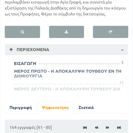
περιλαμβάνει εισαγωγή στην Αγία Γραφή, και συνιστά μία
εξιστόρηση της Παλαιάς Διαθήκης από τη δημιουργία του κόσμου
ως τους Προφήτες. Φέρει το σύμβολο της δικτατορίας.
ΠΕΡΙΕΧΌΜΕΝΑ
5
ΕΙΣΑΓΩΓΗ
ΜΕΡΟΣ ΠΡΩΤΟ - Η ΑΠΟΚΑΛΥΨΗ ΤΟΥΘΕΟΥ ΕΝ ΤΗ
ΔΗΜΙΟΥΡΓΙΑ
11
ΜΕΡΟΣ ΔΕΥΤΕΡΟ - Η ΑΠΟΚΑΛΥΨΗ ΤΟΥΘΕΟΥ ΔΙΑ
ΤΟΥ ΕΡΓΟΥ ΤΗΣ ΘΕΙΑΣ ΟΙΚΟΝΟΜΙΑΣ ΠΡΟΣ
ΣΩΤΗΡΙΑ ΤΩΝ ΑΝΘΡΩΠΩΝ
30
ΤΜΗΜΑ ΠΡΩΤΟ - Η ΑΠΟΚΑΛΥΨΗ ΤΟΥΘΕΟΥ ΔΙΑ
Περιγραφή
Ψηφιοποίηση
Σχετικά
ΤΩΝΠΑΤΡΙΑΡΧΩΝ ΑΒΡΑΑΜ ΙΣΑΑΚ ΚΑΙ ΙΑΚΩΒ
30
ΤΜΗΜΑ ΔΕΥΤΕΡΟ - Η ΑΠΟΚΑΛΥΨΗ ΤΟΥΘΕΟΥ
ΔΙΑ ΤΟΥ ΜΩΗΣΗ ΤΩΝ ΔΙΑΔΟΧΩΝ ΑΥΤΟΥ ΚΑΙ
164 εγγραφές [61 - 80]
ΤΟΥ ΝΟΜΟΥ ΤΟΥ ΧΡΙΣΤΟΥ