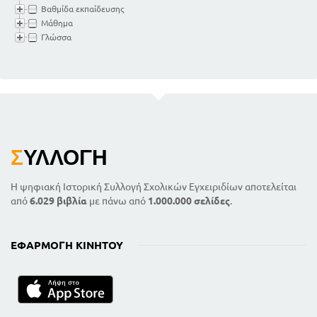
Βαθμίδα εκπαίδευσης
Προιόντα από την κλασματική
Μάθημα
απόσταξη του
Γλώσσα
156
161
2. Φωταέριο
Τρόπος παραγωγής και καθαρισμός
του
162
Υποπροιόντα από την ξηρή απόσταξη
των λιθανθράκων και από τον
καθαρισμό του φωταερίου
163
Σ
ΥΛΛΟΓΉ
165
Ασετυλίνη
168
Οινόπνευμα
Η ψηφιακή Ιστορική Συλλογή Σχολικών Εγχειριδίων αποτελείται
171
Ζυμώσεις και φυράματα
από
6.029 βιβλία
με πάνω από
1.000.000 σελίδες
.
173
Αλκοολική ζύμωση
174
Ποτα ΄ που περιέχουν οινόπνευμα
177
ΕΦΑΡΜΟΓΉ ΚΙΝΗΤΟΎ
Οξική ζύμωση . Ξίδι
178
Σάκχαρα
183
Τεχνητό μετάξι. Τεχνητό μαλλί
Βιταμίνες. Ορμόνες. Εντομοκτόνα.
Αντιβιοτικά.