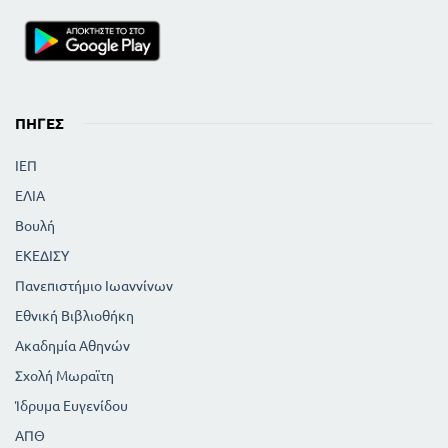
188
185
Τέστ συμπληρώσεως
189
Τέστ σωστό ή λάθος
191
Τέστ πολλαπλής απαντήσεως
194
Τέστ ζευγαρώματος
ΑΠΑΝΤΗΣΕΙΣ ΣΤΑ ΤΕΣΤ
ΠΗΓΈΣ
198
ΑΚΟΥΣΤΙΚΗΣ
199
ΟΠΤΙΚΗΣ
ΙΕΠ
200
ΜΑΓΝΗΤΙΣΜΟΥ
ΕΛΙΑ
201
ΗΛΕΚΤΡΙΣΜΟΥ
203
Βουλή
ΧΗΜΕΙΑΣ
ΕΚΕΔΙΣΥ
Πανεπιστήμιο Ιωαννίνων
Εθνική Βιβλιοθήκη
Ακαδημία Αθηνών
Σχολή Μωραϊτη
Ίδρυμα Ευγενίδου
ΑΠΘ