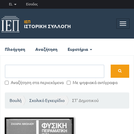
EL
Είσοδος
ΙΕΠ
Toggl
ΙΣΤΟΡΙΚΉ ΣΥΛΛΟΓΉ
navig
Πλοήγηση
Αναζήτηση
Ευρετήρια
Αναζήτηση στα περιεχόμενα
Με ψηφιακά αντίγραφα
Βουλή
Σχολικό Εγχειρίδιο
ΣΤ' Δημοτικού