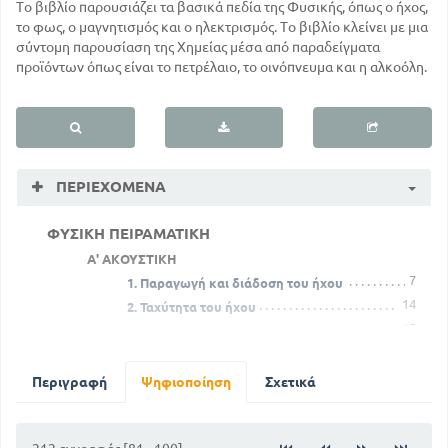
Το βιβλίο παρουσιάζει τα βασικά πεδία της Φυσικής, όπως ο ήχος,
το φως, ο μαγνητισμός και ο ηλεκτρισμός. Το βιβλίο κλείνει με μια
σύντομη παρουσίαση της Χημείας μέσα από παραδείγματα
προϊόντων όπως είναι το πετρέλαιο, το οινόπνευμα και η αλκοόλη.
ΠΕΡΙΕΧΌΜΕΝΑ
ΦΥΣΙΚΗ ΠΕΙΡΑΜΑΤΙΚΗ
Α' ΑΚΟΥΣΤΙΚΗ
7
1. Παραγωγή και διάδοση του ήχου
14
2. Ταχύτητα του ήχου
15
3. Ανάκλαση του ήχου . Ηχώ και αντήχηση
19
4. Χαρακτήρες του ήχου
22
5. Ηχεία. Μουσικά όργανα
Περιγραφή
Ψηφιοποίηση
Σχετικά
23
6. Τα φωνητικά όργανα του ανθρώπου
24
7. Ηχοληψία και αναπαραγωγή του ήχου