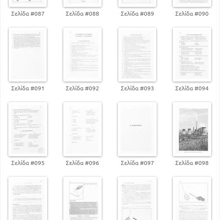
Γ. ΜΑΓΝΗΤΙΣΜΟΣ
Σελίδα #087
Σελίδα #088
Σελίδα #089
Σελίδα #090
79
Μαγνήτες και ιδιότητες
81
Φυσικοί και τεχνητοί μαγνήτες
83
Μαγνητι8κό φάσμα
84
Μαγνητική βελόνα
85
Αμοιβαία επίδραση μαγνητών
Μαγνητισμός της γης Γεωγραφικοί και
μαγνητικοί πόλοι
Σελίδα #091
Σελίδα #092
Σελίδα #093
Σελίδα #094
87
86
Μαγνητική πυξίδα
90
Τέστ συμπληρώσεως
91
Τέστ σωστό ή λάθος
92
Τέστ πολλαπλής απαντήσεως
93
Τέστ ζευγαρώματος
ΗΛΕΚΤΡΙΣΜΌΣ
Σελίδα #095
Σελίδα #096
Σελίδα #097
Σελίδα #098
ΣΤΑΤΙΚΟΣ ΗΛΕΚΤΡΙΣΜΟΣ
97
Παραγωγή ηλεκτρισμού με τριβή
99
Είδη ηλεκτρισμού
102
Ηλεκτρικό εκκρεμές . Ηλεκτροσκόπιο
104
Καλοί και κακοί αγωγοί του ηλεκτρισμού