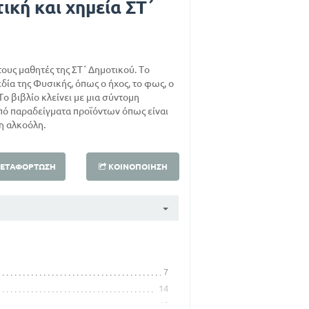
ική και χημεία ΣΤ΄
τους μαθητές της ΣΤ΄ Δημοτικού. Το
δία της Φυσικής, όπως ο ήχος, το φως, ο
Το βιβλίο κλείνει με μια σύντομη
πό παραδείγματα προϊόντων όπως είναι
 η αλκοόλη.
ΕΤΑΦΌΡΤΩΣΗ
ΚΟΙΝΟΠΟΊΗΣΗ
7
14
15