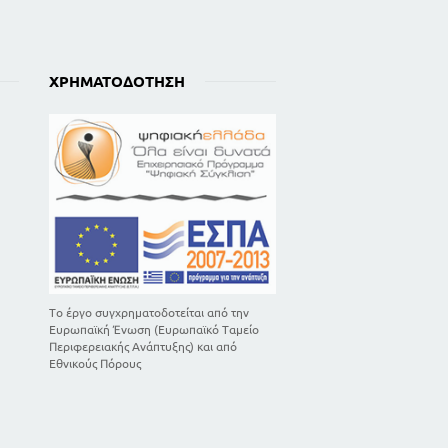
99
102
104
ΧΡΗΜΑΤΟΔΌΤΗΣΗ
107
111
112
113
117
117
125
133
137
Το έργο συγχρηματοδοτείται από την
139
Ευρωπαϊκή Ένωση (Ευρωπαϊκό Ταμείο
Περιφερειακής Ανάπτυξης) και από
143
Εθνικούς Πόρους
144
146
150