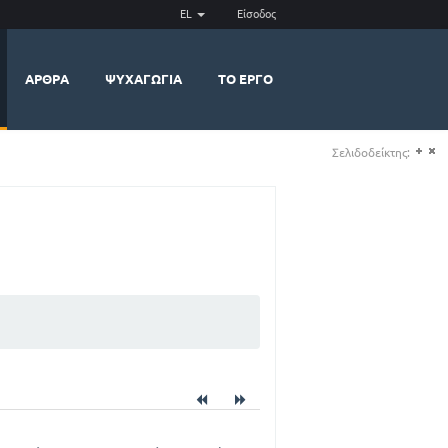
EL
Είσοδος
ΆΡΘΡΑ
ΨΥΧΑΓΩΓΊΑ
ΤΟ ΈΡΓΟ
Σελιδοδείκτης:
(+)
(-)