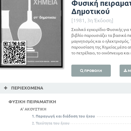
Φυσική πειραματ
Δημοτικού
[1981, 3η Έκδοση]
Σχολικό εγχειρίδιο Φυσικής για 
βιβλίο παρουσιάζει τα βασικά πε
μαγνητισμός και ο ηλεκτρισμός. 
παρουσίαση της Χημείας μέσα α
το πετρέλαιο, το οινόπνευμα και
ΠΡΟΒΟΛΉ
Μ
ΠΕΡΙΕΧΌΜΕΝΑ
ΦΥΣΙΚΗ ΠΕΙΡΑΜΑΤΙΚΗ
Α' ΑΚΟΥΣΤΙΚΗ
1. Παραγωγή και διάδοση του ήχου
2. Ταχύτητα του ήχου
3. Ανάκλαση του ήχου . Ηχώ και αντήχηση