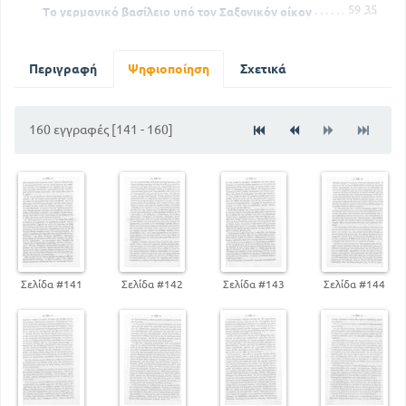
59
35
Το γερμανικό βασίλειο υπό τον Σαξονικόν οίκον
75
Οι σταυροφορίες
Τα γερμανικό κράτος υπό τον Λουθάρον το ΄ Γ τον Σάξονα
Περιγραφή
Ψηφιοποίηση
Σχετικά
119
86
Στη μεσαία Ιταλία
Έποψη της ανάπτυξης του πολιτισμού κατά τον μεσαίωνα
134
160 εγγραφές [141 - 160]
Σελίδα #141
Σελίδα #142
Σελίδα #143
Σελίδα #144