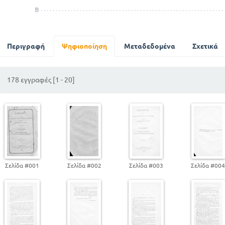
Β
Γ
Δ
Περιγραφή
Ε
Ψηφιοποίηση
Μεταδεδομένα
Σχετικά
Ζ
Η
178 εγγραφές [1 - 20]
Θ
Ι
Κ
Λ
Μ
Ν
Ξ
Σελίδα #001
Σελίδα #002
Σελίδα #003
Σελίδα #00
Ο
Π
Ρ
Σ
Τα