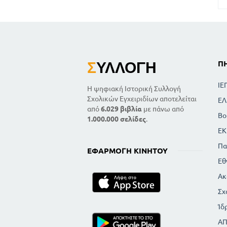
Σ
ΥΛΛΟΓΉ
Π
ΙΕ
Η ψηφιακή Ιστορική Συλλογή
Σχολικών Εγχειριδίων αποτελείται
ΕΛ
από
6.029 βιβλία
με πάνω από
Βο
1.000.000 σελίδες
.
ΕΚ
Πα
ΕΦΑΡΜΟΓΉ ΚΙΝΗΤΟΎ
Εθ
Ακ
Σχ
Ίδ
Α