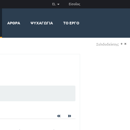
EL
Είσοδος
ΆΡΘΡΑ
ΨΥΧΑΓΩΓΊΑ
ΤΟ ΈΡΓΟ
Σελιδοδείκτης:
(+)
(-)