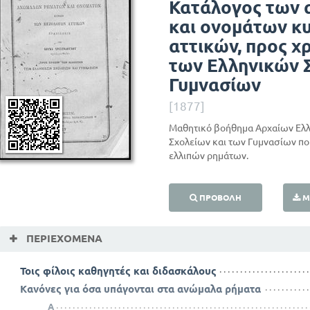
Κατάλογος των
και ονομάτων κ
αττικών, προς χ
των Ελληνικών 
Γυμνασίων
[1877]
Μαθητικό βοήθημα Αρχαίων Ελλ
Σχολείων και των Γυμνασίων πο
ελλιπών ρημάτων.
ΠΡΟΒΟΛΉ
Μ
ΠΕΡΙΕΧΌΜΕΝΑ
Τοις φίλοις καθηγητές και διδασκάλους
Κανόνες για όσα υπάγονται στα ανώμαλα ρήματα
Α