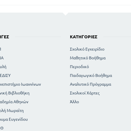
ΗΓΈΣ
ΚΑΤΗΓΟΡΊΕΣ
Π
Σχολικό Εγχειρίδιο
ΙΑ
Μαθητικό Βοήθημα
υλή
Περιοδικό
ΕΔΙΣΥ
Παιδαγωγικό Βοήθημα
νεπιστήμιο Ιωαννίνων
Αναλυτικό Πρόγραμμα
νική Βιβλιοθήκη
Σχολικοί Χάρτες
αδημία Αθηνών
Άλλο
ολή Μωραϊτη
ρυμα Ευγενίδου
ΠΘ