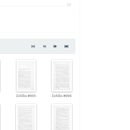
28
34
38
46
61
63
64
69
71
86
91
96
99
100
4
Σελίδα #005
Σελίδα #006
108
123
125
138